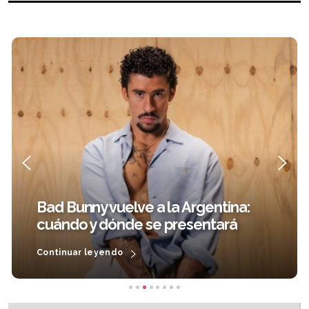
Luz Casal adelanta su nuevo
entina:
con una poderosa versión d
tará
Cambia"
Continuar leyendo