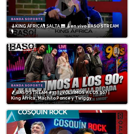
BANDA SOPORTE
🎸KING ÁFRICA🎙️ SALTA 🎹 🎸en vivo BASO STREAM
🎙️
BANDA SOPORTE
🎵 BASO STREAM #33 | ¿VOLVIMOS A LOS 90? |
King África, Machito Ponce y Twiggy