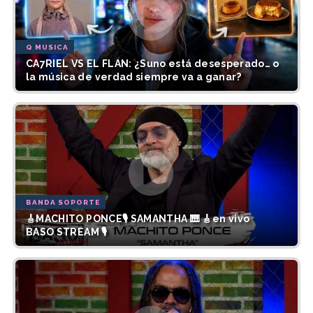
Q MUSICA
CA7RIEL VS EL FLAN: ¿Suno está desesperado… o
la música de verdad siempre va a ganar?
BANDA SOPORTE
🎸MACHITO PONCE🎙️ SAMANTHA 🎹 🎸en vivo
BASO STREAM 🎙️