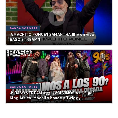
BANDA SOPORTE
🎸MACHITO PONCE🎙️ SAMANTHA 🎹 🎸en vivo
BASO STREAM 🎙️
BANDA SOPORTE
🎵 BASO STREAM #33 | ¿VOLVIMOS A LOS 90? |
King África, Machito Ponce y Twiggy