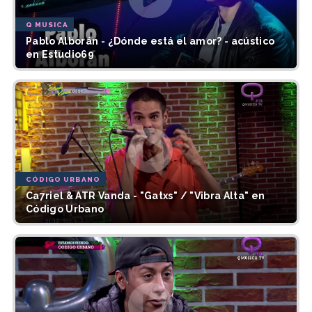
Q MUSICA
Pablo Alborán - ¿Dónde está el amor? - acústico
en Estudio69
CÓDIGO URBANO
Ca7riel & ATR Vanda - "Gatxs" / "Vibra Alta" en
Código Urbano