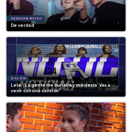
ABRAHAM MATEO
De verdad
Q AL DÍA
Lelé: 'La gente me burlaba y me decía ´Vas a
venir con una canción´'