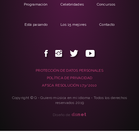
Programación
Celebridades
Concursos
Está pasando
Los 15 mejores
Contacto
PROTECCIÓN DE DATOS PERSONALES
POLÍTICA DE PRIVACIDAD
AFSCA RESOLUCIÓN 173/2010
Copyright © Q - Quiero música en mi idioma - Todos los derechos
reservados 2019
ds
net
Diseño de