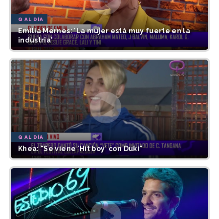
Q AL DÍA
Emilia Mernes: 'La mujer está muy fuerte en la
industria'
Q AL DÍA
Khea: "Se viene ´Hit boy` con Duki"