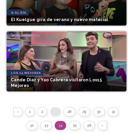
Q AL DÍA
El Kuelgue gira de verano y nuevo material
LOS 15 MEJORES
Cande Diaz y Yao Cabrera visitaron Los15
Mejores
‹
1
2
...
28
29
30
31
32
33
34
35
36
›