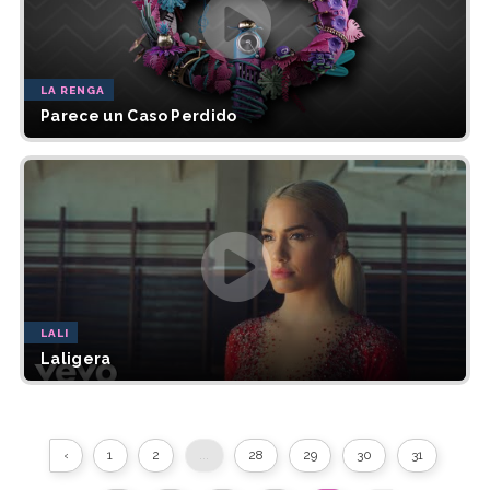
LA RENGA
Parece un Caso Perdido
LALI
Laligera
‹
1
2
...
28
29
30
31