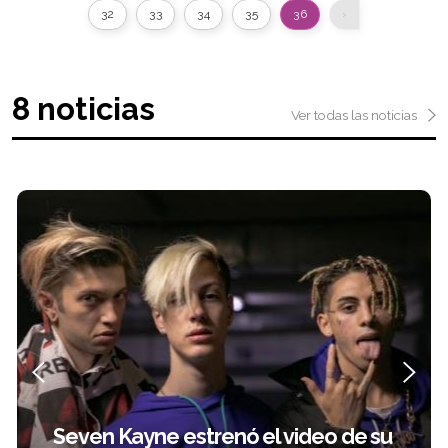
32
33
34
35
36
›
8 noticias
Ver todas las noticias
Seven Kayne estrenó el video de su