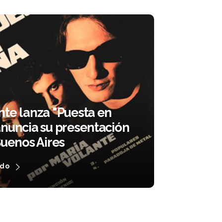
nte lanza "Puesta en
anuncia su presentación
Buenos Aires
ndo