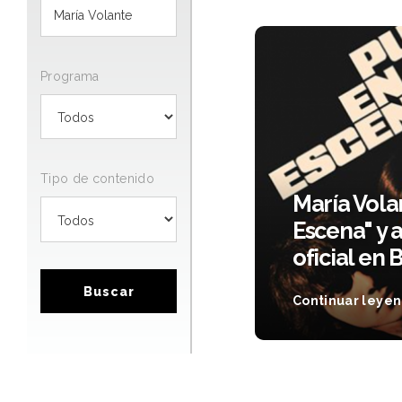
Programa
Tipo de contenido
María Vola
Escena" y 
oficial en 
Buscar
Continuar leye