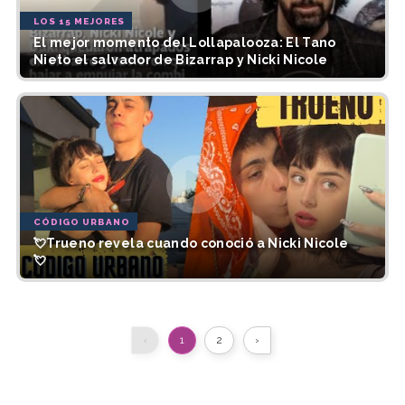
LOS 15 MEJORES
El mejor momento del Lollapalooza: El Tano
Nieto el salvador de Bizarrap y Nicki Nicole
CÓDIGO URBANO
💘Trueno revela cuando conoció a Nicki Nicole
💘
‹
1
2
›