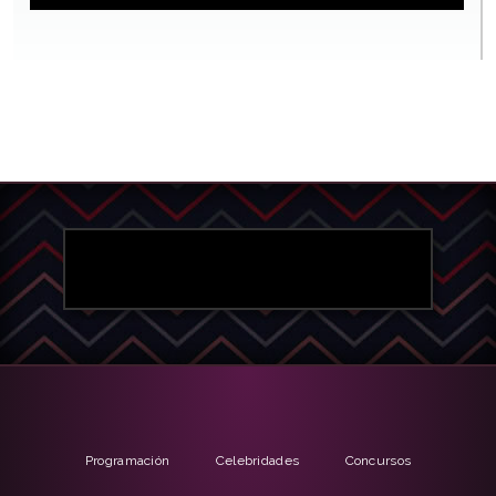
Programación
Celebridades
Concursos