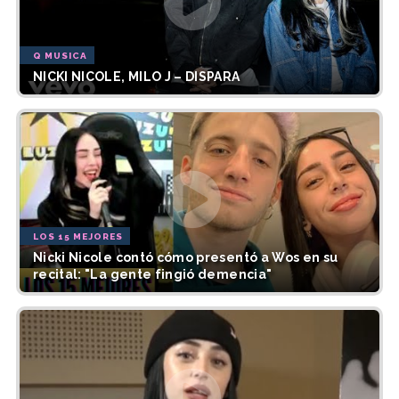
Q MUSICA
NICKI NICOLE, MILO J – DISPARA
LOS 15 MEJORES
Nicki Nicole contó cómo presentó a Wos en su
recital: "La gente fingió demencia"