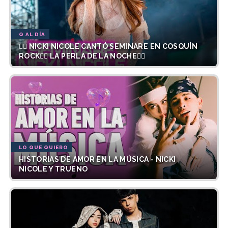
Q AL DÍA
❤️‍🔥 NICKI NICOLE CANTÓ SEMINARE EN COSQUÍN
ROCK❤️‍🔥 LA PERLA DE LA NOCHE❤️‍🔥
LO QUE QUIERO
HISTORIAS DE AMOR EN LA MÚSICA - NICKI
NICOLE Y TRUENO