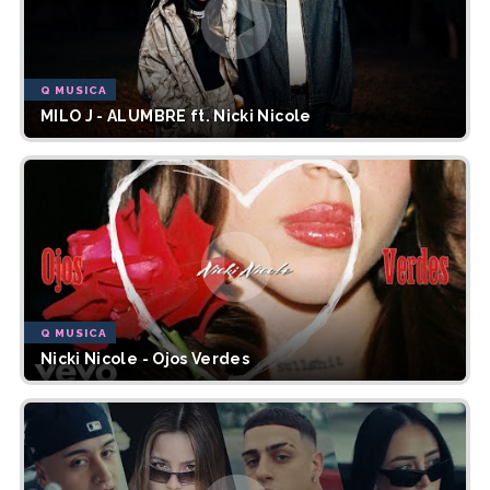
Q MUSICA
MILO J - ALUMBRE ft. Nicki Nicole
Q MUSICA
Nicki Nicole - Ojos Verdes