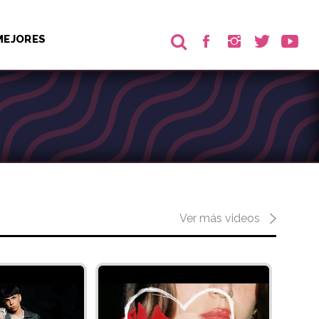
MEJORES
Ver más videos