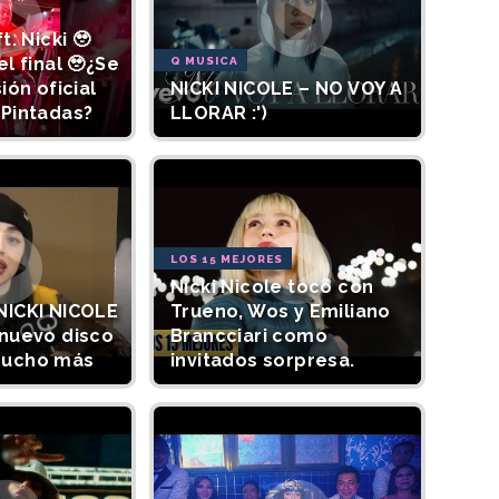
t. Nicki 🥹
l final 🥹¿Se
Q MUSICA
ión oficial
NICKI NICOLE – NO VOY A
 Pintadas?
LLORAR :')
LOS 15 MEJORES
Nicki Nicole tocó con
NICKI NICOLE
Trueno, Wos y Emiliano
 nuevo disco
Brancciari como
mucho más
invitados sorpresa.