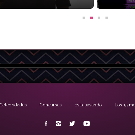
Celebridades
Concursos
Está pasando
Los 15 me