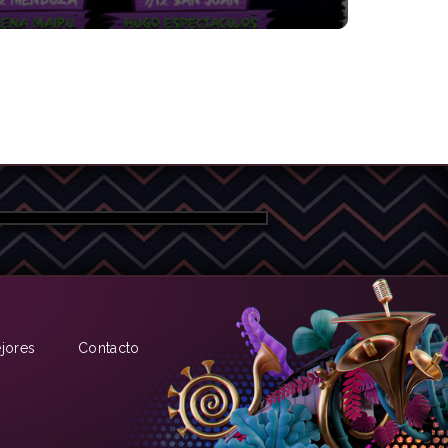
jores
Contacto