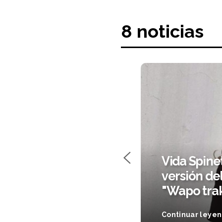
8 noticias
 sorprendió con una
ito de Nicki Nicole
ero"
Cazzu actu
Continuar leye