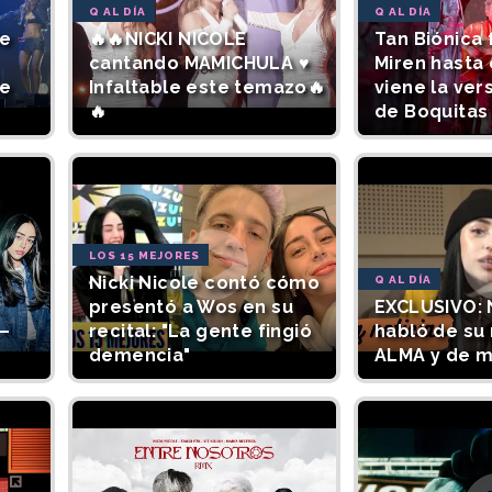
Q AL DÍA
Q AL DÍA
Se
🔥🔥NICKI NICOLE
Tan Biónica f
cantando MAMICHULA ♥️
Miren hasta e
le
Infaltable este temazo🔥
viene la vers
🔥
de Boquitas
LOS 15 MEJORES
Nicki Nicole contó cómo
Q AL DÍA
presentó a Wos en su
EXCLUSIVO: 
 –
recital: "La gente fingió
habló de su
demencia"
ALMA y de 