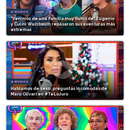
Q MUSICA
"Venimos de una familia muy humilde" Eugenio
y Culini Wainbaum repasaron sus aventuras más
extremas
Q MUSICA
Hablamos de sexo: preguntas incómodas de
Maru Olivari en #TeLoJuro