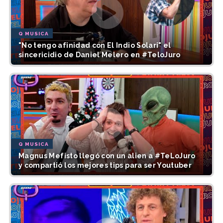
Q MUSICA
"No tengo afinidad con El Indio Solari" el
sincericidio de Daniel Melero en #TeloJuro
Q MUSICA
Magnus Mefisto llegó con un alien a #TeLoJuro
y compartió los mejores tips para ser Youtuber