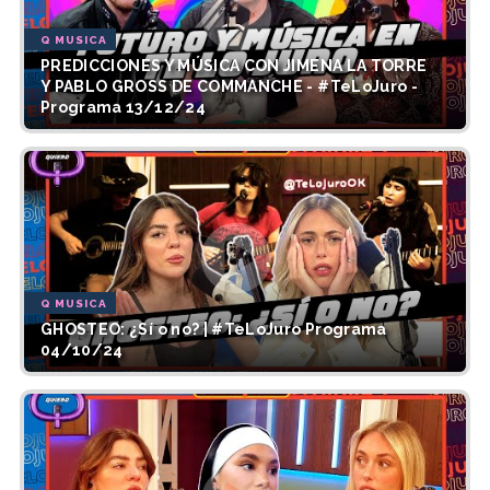
Q MUSICA
PREDICCIONES Y MÚSICA CON JIMENA LA TORRE
Y PABLO GROSS DE COMMANCHE - #TeLoJuro -
Programa 13/12/24
Q MUSICA
GHOSTEO: ¿Sí o no? | #TeLoJuro Programa
04/10/24