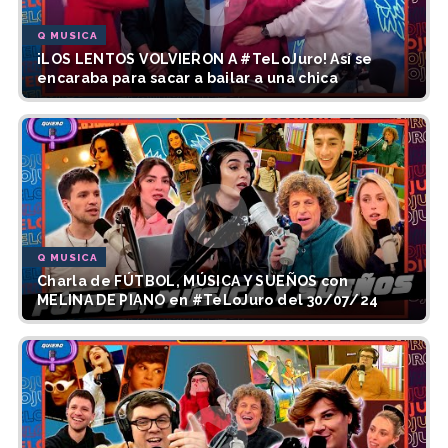
Q MUSICA
¡LOS LENTOS VOLVIERON A #TeLoJuro! Así se
encaraba para sacar a bailar a una chica
Q MUSICA
Charla de FÚTBOL, MÚSICA Y SUEÑOS con
MELINA DE PIANO en #TeLoJuro del 30/07/24