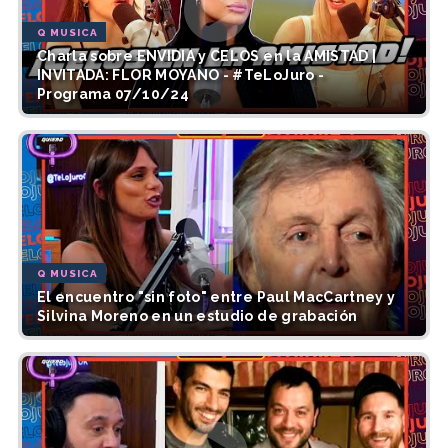
Q MUSICA
Charla sobre ENVIDIA y CELOS en la AMISTAD |
INVITADA: FLOR MOYANO - #TeLoJuro -
Programa 07/10/24
Q MUSICA
El encuentro "sin foto" entre Paul MacCartney y
Silvina Moreno en un estudio de grabación