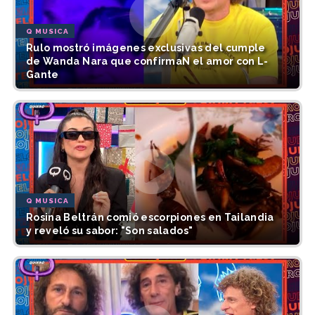
Q MUSICA
Rulo mostró imágenes exclusivas del cumple
de Wanda Nara que confirmaN el amor con L-
Gante
Q MUSICA
Rosina Beltrán comió escorpiones en Tailandia
y reveló su sabor: "Son salados"