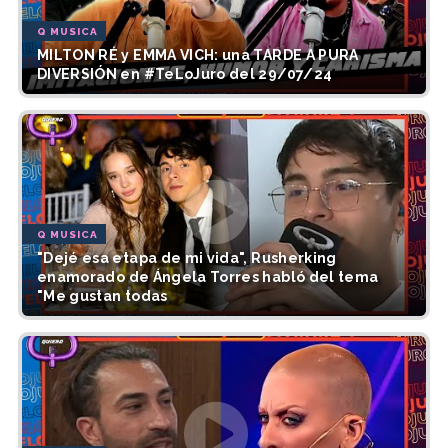
Q MUSICA
MILTON RÉ y EMMA VICH: una TARDE A PURA
DIVERSIÓN en #TeLoJuro del 29/07/24
Q MUSICA
"Dejé esa etapa de mi vida", Rusherking
enamorado de Ángela Torres habló del tema
"Me gustan todas