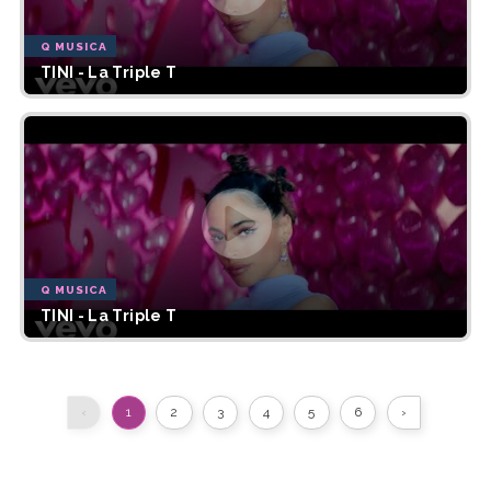
Q MUSICA
TINI - La Triple T
Q MUSICA
TINI - La Triple T
‹
1
2
3
4
5
6
›