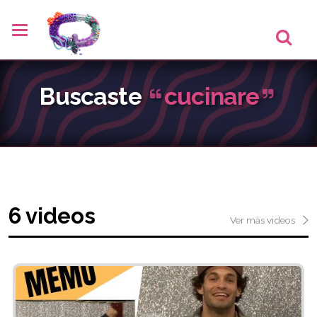
Buscaste
cucinare
6 videos
Ver más videos