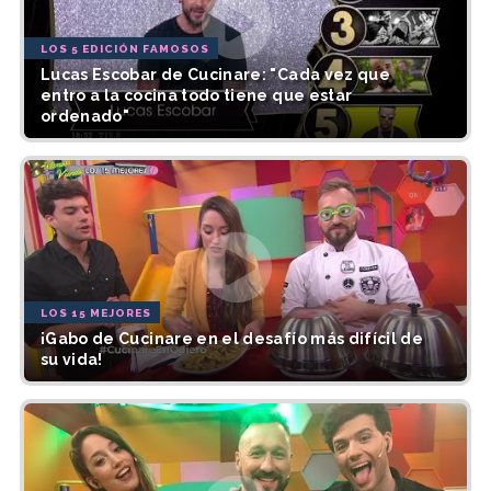
LOS 5 EDICIÓN FAMOSOS
Lucas Escobar de Cucinare: "Cada vez que
entro a la cocina todo tiene que estar
ordenado"
LOS 15 MEJORES
¡Gabo de Cucinare en el desafío más difícil de
su vida!