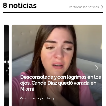
8 noticias
Ver todas las noticias
nsolada y con lágrimas en los
Gente d
 Cande Díaz quedó varada en
se vio d
i
"Mucha
ar leyendo
Continuar 