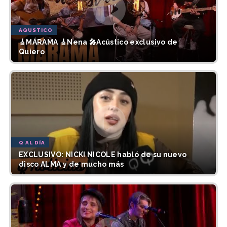
AQUSTICO
🎸MÁRAMA 🎸Nena 🎤Acústico exclusivo de
Quiero
Q AL DÍA
EXCLUSIVO: NICKI NICOLE habló de su nuevo
disco ALMA y de mucho más