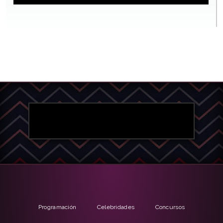
Programación
Celebridades
Concursos