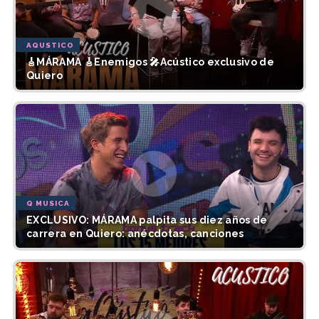
AQUSTICO
🎸MÁRAMA 🎸Enemigos 🎤Acústico exclusivo de
Quiero
Q MUSICA
EXCLUSIVO: MÁRAMA palpita sus diez años de
carrera en Quiero: anécdotas, canciones