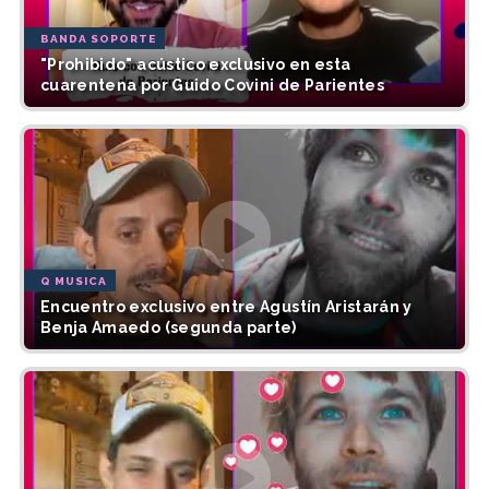
BANDA SOPORTE
"Prohibido" acústico exclusivo en esta
cuarentena por Guido Covini de Parientes
Q MUSICA
Encuentro exclusivo entre Agustín Aristarán y
Benja Amaedo (segunda parte)