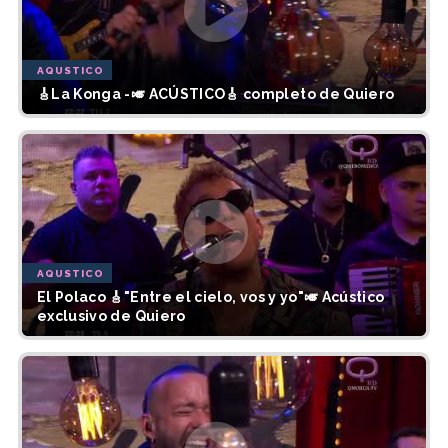
AQUSTICO
🎸La Konga -🎺 ACÚSTICO🎸 completo de Quiero
AQUSTICO
El Polaco 🎸"Entre el cielo, vos y yo"🎺 Acústico
exclusivo de Quiero