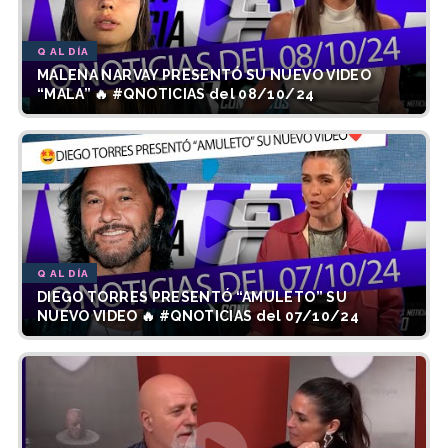
Q AL DÍA
MALENA NARVAY PRESENTÓ SU NUEVO VIDEO
“MALA” 🔥 #QNOTICIAS del 08/10/24
Q AL DÍA
DIEGO TORRES PRESENTÓ “AMULETO” SU
NUEVO VIDEO 🔥 #QNOTICIAS del 07/10/24