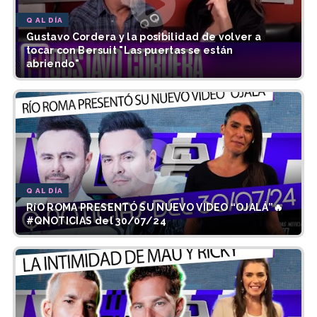
Q AL DÍA
Gustavo Cordera y la posibilidad de volver a
tocar con Bersuit "Las puertas se están
abriendo"
Q AL DÍA
RíO ROMA PRESENTÓ SU NUEVO VIDEO “OJALÁ”🔥
#QNOTICIAS del 30/07/24