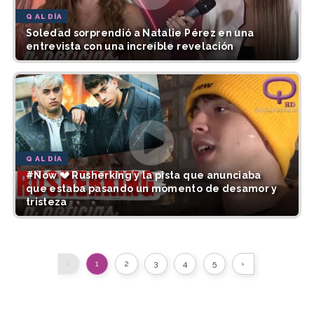
Q AL DÍA
Soledad sorprendió a Natalie Pérez en una
entrevista con una increíble revelación
Q AL DÍA
#Now 💔 Rusherking y la pista que anunciaba
que estaba pasando un momento de desamor y
tristeza
‹
1
2
3
4
5
›