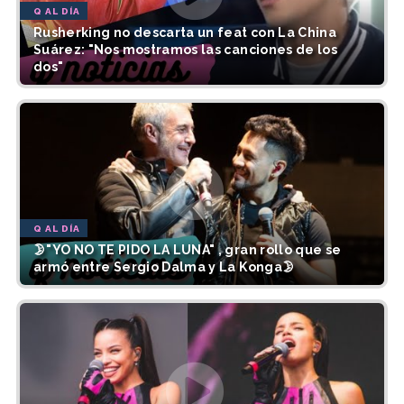
Q AL DÍA
Rusherking no descarta un feat con La China
Suárez: "Nos mostramos las canciones de los
dos"
Q AL DÍA
🌛"YO NO TE PIDO LA LUNA" , gran rollo que se
armó entre Sergio Dalma y La Konga🌛