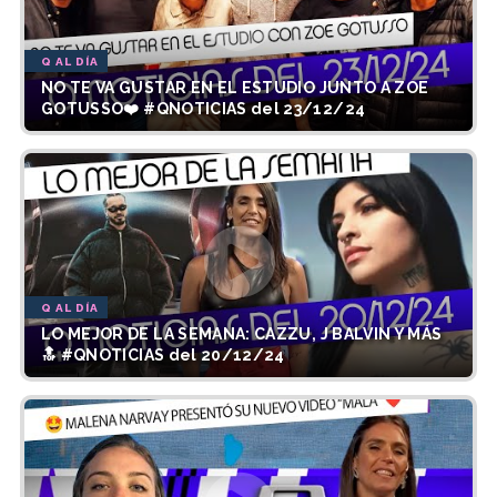
Q AL DÍA
NO TE VA GUSTAR EN EL ESTUDIO JUNTO A ZOE
GOTUSSO❤️ #QNOTICIAS del 23/12/24
Q AL DÍA
LO MEJOR DE LA SEMANA: CAZZU, J BALVIN Y MÁS
🔝 #QNOTICIAS del 20/12/24