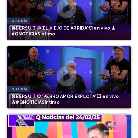
Q AL DÍA
🎤BERSUIT 🥁'EL VIEJO DE ARRIBA'💥 en vivo 🎸
#QNOTICIASIntimo
Q AL DÍA
🎤BERSUIT 🐶"PERRO AMOR EXPLOTA"💥 en vivo
🎸#QNOTICIASIntimo