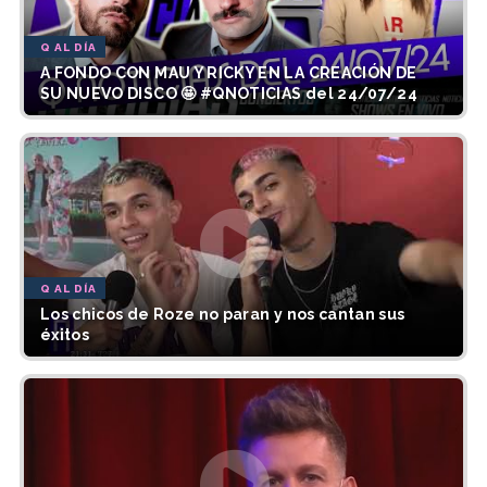
Q AL DÍA
A FONDO CON MAU Y RICKY EN LA CREACIÓN DE
SU NUEVO DISCO 🤩 #QNOTICIAS del 24/07/24
Q AL DÍA
Los chicos de Roze no paran y nos cantan sus
éxitos