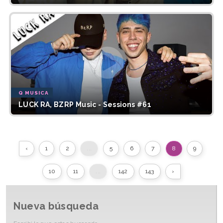
Q MUSICA
LUCK RA, BZRP Music - Sessions #61
‹
1
2
...
5
6
7
8
9
10
11
...
142
143
›
Nueva búsqueda