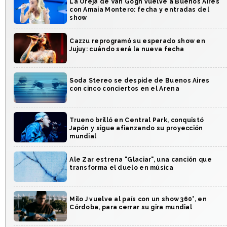
La Oreja de Van Gogh vuelve a Buenos Aires
con Amaia Montero: fecha y entradas del
show
Cazzu reprogramó su esperado show en
Jujuy: cuándo será la nueva fecha
Soda Stereo se despide de Buenos Aires
con cinco conciertos en el Arena
Trueno brilló en Central Park, conquistó
Japón y sigue afianzando su proyección
mundial
Ale Zar estrena "Glaciar", una canción que
transforma el duelo en música
Milo J vuelve al país con un show 360°, en
Córdoba, para cerrar su gira mundial