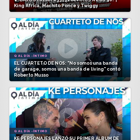
King África, Machito Ponce y Twiggy
Q AL DÍA -ÍNTIMO
EL CUARTETO DE NOS: "No somos una banda
de garage, somos una banda de living" contó
Roberto Musso
Q AL DÍA -ÍNTIMO
KE PERSONAJES LANZÓ SU PRIMER ÁLBUM DE