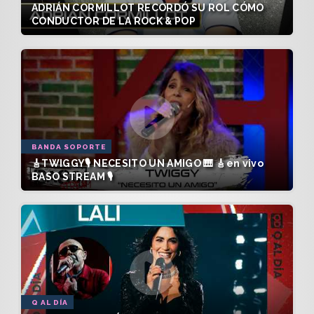
ADRIÁN CORMILLOT RECORDÓ SU ROL CÓMO
CONDUCTOR DE LA ROCK & POP
BANDA SOPORTE
🎸TWIGGY🎙️ NECESITO UN AMIGO 🎹 🎸en vivo
BASO STREAM 🎙️
Q AL DÍA