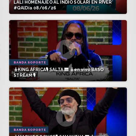
LALI HOMENAJEÓ AL INDIO SOLARI EN RIVER
#QAlDía 08/06/26
BANDA SOPORTE
🎸KING ÁFRICA🎙️ SALTA 🎹 🎸en vivo BASO
STREAM 🎙️
BANDA SOPORTE