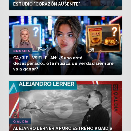
ESTUDIO "CORAZÓN AUSENTE"
QMUSICA
CA7RIEL VS EL FLAN: ¿Suno está
desesperado… o la música de verdad siempre
va a ganar?
Q AL DÍA
ALEJANRO LERNER A PURO ESTRENO #QAlDía