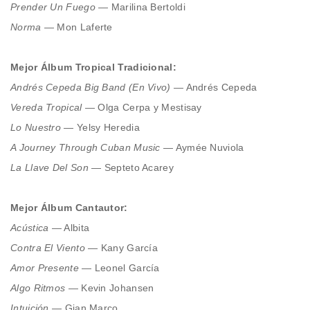
Prender Un Fuego
— Marilina Bertoldi
Norma
— Mon Laferte
Mejor Álbum Tropical Tradicional:
Andrés Cepeda Big Band
(En Vivo)
— Andrés Cepeda
Vereda Tropical
— Olga Cerpa y Mestisay
Lo Nuestro
— Yelsy Heredia
A Journey Through Cuban
Music
— Aymée Nuviola
La Llave Del Son
— Septeto Acarey
Mejor Álbum Cantautor:
Acústica
— Albita
Contra El Viento
— Kany García
Amor Presente
— Leonel García
Algo Ritmos
— Kevin Johansen
Intuición
— Gian Marco