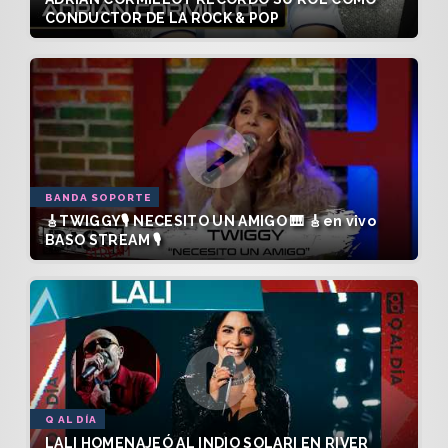
CONDUCTOR DE LA ROCK & POP
BANDA SOPORTE
🎸TWIGGY🎙️ NECESITO UN AMIGO 🎹 🎸en vivo
BASO STREAM 🎙️
Q AL DÍA
LALI HOMENAJEÓ AL INDIO SOLARI EN RIVER