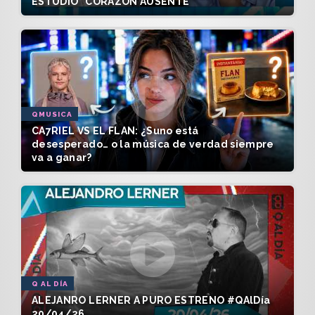
ESTUDIO "CORAZÓN AUSENTE"
QMUSICA
CA7RIEL VS EL FLAN: ¿Suno está
desesperado… o la música de verdad siempre
va a ganar?
Q AL DÍA
ALEJANRO LERNER A PURO ESTRENO #QAlDía
20/04/26