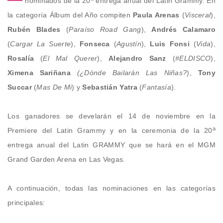
nominados de la 20
entrega anual del Latin Grammy. En
la categoría Álbum del Año compiten
Paula Arenas
(
Visceral
),
Rubén Blades
(
Paraíso Road Gang
),
Andrés Calamaro
(
Cargar La Suerte
),
Fonseca
(
Agustín
),
Luis Fonsi
(
Vida
),
Rosalía
(
El Mal Querer
),
Alejandro Sanz
(
#ELDISCO
),
Ximena Sariñana
(¿Dónde Bailarán Las Niñas?
),
Tony
Succar
(
Mas De Mi
) y
Sebastián Yatra
(
Fantasía
).
Los ganadores se develarán el 14 de noviembre en la
a
Premiere del Latin Grammy y en la ceremonia de la 20
entrega anual del Latin GRAMMY que se hará en el MGM
Grand Garden Arena en Las Vegas.
A continuación, todas las nominaciones en las categorías
principales: