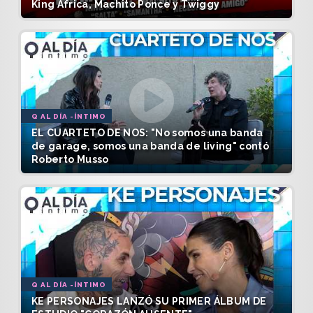
King África, Machito Ponce y Twiggy
Q AL DÍA -ÍNTIMO
EL CUARTETO DE NOS: "No somos una banda
de garage, somos una banda de living" contó
Roberto Musso
Q AL DÍA -ÍNTIMO
KE PERSONAJES LANZÓ SU PRIMER ÁLBUM DE