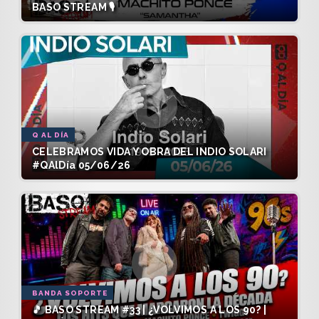
BASO STREAM 🎙️
Q AL DÍA
CELEBRAMOS VIDA Y OBRA DEL INDIO SOLARI
#QAlDía 05/06/26
BANDA SOPORTE
🎵 BASO STREAM #33 | ¿VOLVIMOS A LOS 90? |