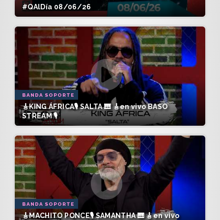
#QAlDía 08/06/26
BANDA SOPORTE
🎸KING ÁFRICA🎙️ SALTA 🎹 🎸en vivo BASO
STREAM 🎙️
BANDA SOPORTE
🎸MACHITO PONCE🎙️ SAMANTHA 🎹 🎸en vivo