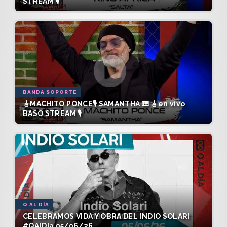
STREAM 🎙️
BANDA SOPORTE
🎸MACHITO PONCE🎙️ SAMANTHA 🎹 🎸en vivo
BASO STREAM 🎙️
Q AL DÍA
CELEBRAMOS VIDA Y OBRA DEL INDIO SOLARI
#QAlDía 05/06/26