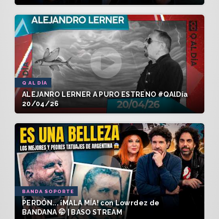
Q AL DÍA
ALEJANRO LERNER A PURO ESTRENO #QAlDía
20/04/26
BANDA SOPORTE
PERDÓN... ¡MALA MÍA! con Lowrdez de
BANDANA 🤭 | BASO STREAM