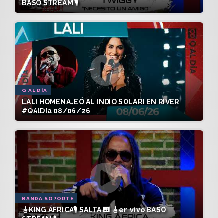
BASO STREAM 🎙️
Q AL DÍA
LALI HOMENAJEÓ AL INDIO SOLARI EN RIVER
#QAlDía 08/06/26
BANDA SOPORTE
🎸KING ÁFRICA🎙️ SALTA 🎹 🎸en vivo BASO