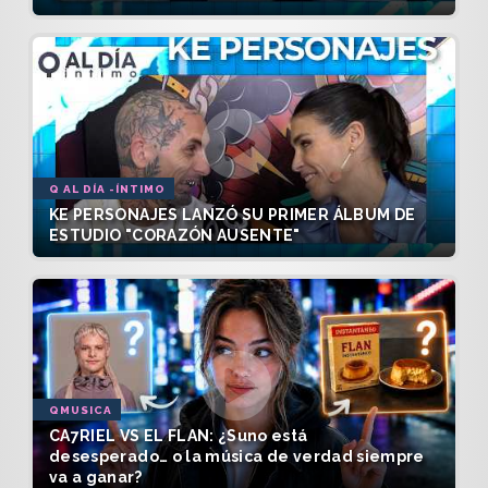
Q AL DÍA -ÍNTIMO
KE PERSONAJES LANZÓ SU PRIMER ÁLBUM DE
ESTUDIO "CORAZÓN AUSENTE"
QMUSICA
CA7RIEL VS EL FLAN: ¿Suno está
desesperado… o la música de verdad siempre
va a ganar?