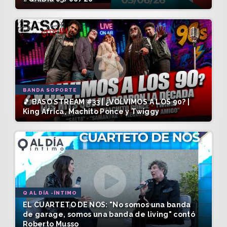
BANDA SOPORTE
🎵 BASO STREAM #33 | ¿VOLVIMOS A LOS 90? |
King África, Machito Ponce y Twiggy
Q AL DÍA -ÍNTIMO
EL CUARTETO DE NOS: "No somos una banda
de garage, somos una banda de living" contó
Roberto Musso