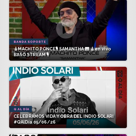
BANDA SOPORTE
🎸MACHITO PONCE🎙️ SAMANTHA 🎹 🎸en vivo
BASO STREAM 🎙️
Q AL DÍA
CELEBRAMOS VIDA Y OBRA DEL INDIO SOLARI
#QAlDía 05/06/26