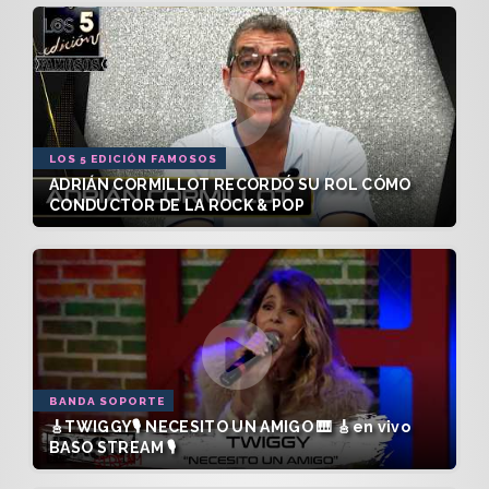
LOS 5 EDICIÓN FAMOSOS
ADRIÁN CORMILLOT RECORDÓ SU ROL CÓMO
CONDUCTOR DE LA ROCK & POP
BANDA SOPORTE
🎸TWIGGY🎙️ NECESITO UN AMIGO 🎹 🎸en vivo
BASO STREAM 🎙️