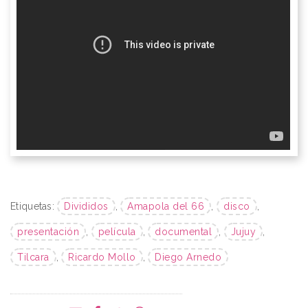
Etiquetas:
Divididos
,
Amapola del 66
,
disco
,
presentación
,
película
,
documental
,
Jujuy
,
Tilcara
,
Ricardo Mollo
,
Diego Arnedo