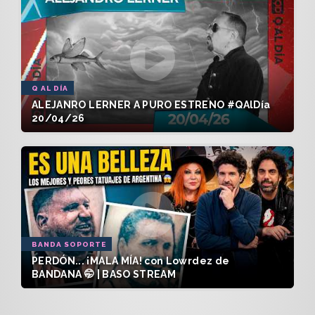
Q AL DÍA
ALEJANRO LERNER A PURO ESTRENO #QAlDía
20/04/26
BANDA SOPORTE
PERDÓN... ¡MALA MÍA! con Lowrdez de
BANDANA 🤭 | BASO STREAM