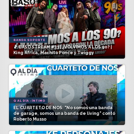
BANDA SOPORTE
🎵 BASO STREAM #33 | ¿VOLVIMOS A LOS 90? |
King África, Machito Ponce y Twiggy
Q AL DÍA -ÍNTIMO
EL CUARTETO DE NOS: "No somos una banda
de garage, somos una banda de living" contó
Roberto Musso