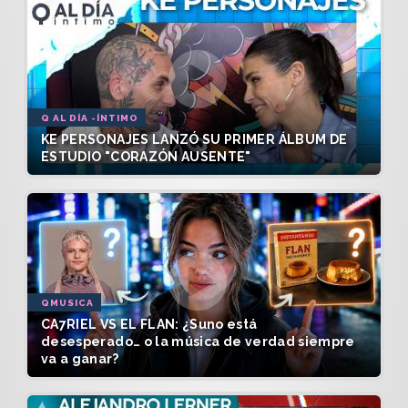
Q AL DÍA -ÍNTIMO
KE PERSONAJES LANZÓ SU PRIMER ÁLBUM DE
ESTUDIO "CORAZÓN AUSENTE"
QMUSICA
CA7RIEL VS EL FLAN: ¿Suno está
desesperado… o la música de verdad siempre
va a ganar?