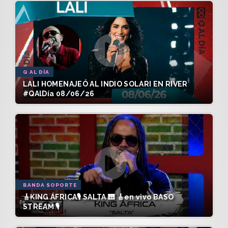
Q AL DÍA
LALI HOMENAJEÓ AL INDIO SOLARI EN RIVER
#QAlDía 08/06/26
BANDA SOPORTE
🎸KING ÁFRICA🎙️ SALTA 🎹 🎸en vivo BASO
STREAM 🎙️