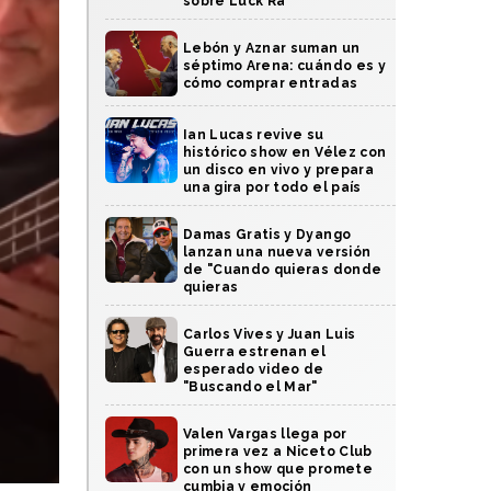
sobre Luck Ra
Lebón y Aznar suman un
séptimo Arena: cuándo es y
cómo comprar entradas
Ian Lucas revive su
histórico show en Vélez con
un disco en vivo y prepara
una gira por todo el país
Damas Gratis y Dyango
lanzan una nueva versión
de "Cuando quieras donde
quieras
Carlos Vives y Juan Luis
Guerra estrenan el
esperado video de
"Buscando el Mar"
Valen Vargas llega por
primera vez a Niceto Club
con un show que promete
cumbia y emoción