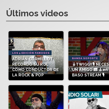
Últimos videos
LOS 5 EDICIÓN FAMOSOS
ADRIÁN CORMILLOT
BANDA SOPORTE
RECORDÓ SU ROL
🎸TWIGGY🎙️ NECE
CÓMO CONDUCTOR DE
UN AMIGO 🎹 🎸en 
LA ROCK & POP
BASO STREAM 🎙️