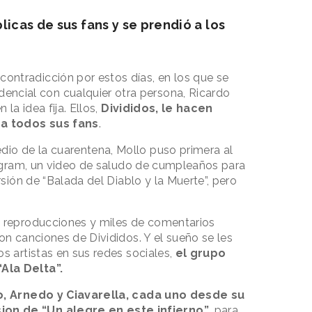
licas de sus fans y se prendió a los
contradicción por estos días, en los que se
encial con cualquier otra persona, Ricardo
 la idea fija. Ellos,
Divididos, le hacen
 a todos sus fans
.
io de la cuarentena, Mollo puso primera al
stagram, un video de saludo de cumpleaños para
rsión de “Balada del Diablo y la Muerte”, pero
e reproducciones y miles de comentarios
on canciones de Divididos. Y el sueño se les
s artistas en sus redes sociales,
el grupo
Ala Delta”.
o, Arnedo y Ciavarella, cada uno desde su
ion de “Un alegre en este infierno”
, para