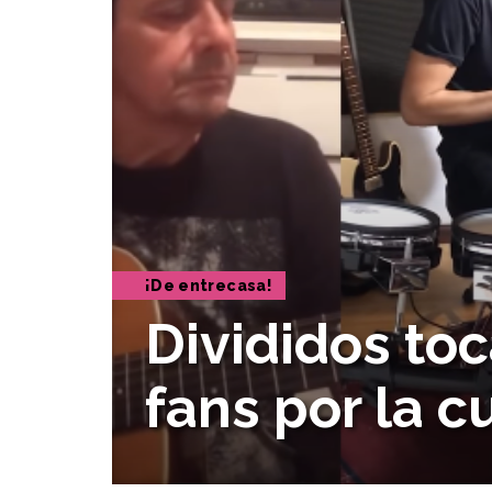
¡De entrecasa!
Divididos to
fans por la 