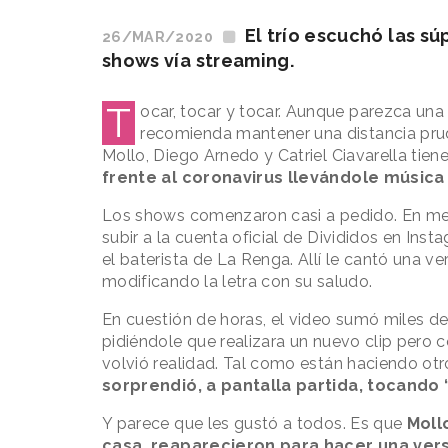
El trío escuchó las súp
26/MAR/2020
shows vía streaming.
T
ocar, tocar y tocar. Aunque parezca una 
recomienda mantener una distancia prud
Mollo, Diego Arnedo y Catriel Ciavarella tienen
frente al coronavirus llevándole música
Los shows comenzaron casi a pedido. En med
subir a la cuenta oficial de Divididos en In
el baterista de La Renga. Allí le cantó una ve
modificando la letra con su saludo.
En cuestión de horas, el video sumó miles d
pidiéndole que realizara un nuevo clip pero c
volvió realidad. Tal como están haciendo otro
sorprendió, a pantalla partida, tocando “
Y parece que les gustó a todos. Es que
Moll
casa, reaparecieron para hacer una vers