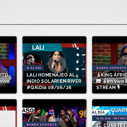
Q AL DÍA
BANDA SOPORTE
SITO
LALI HOMENAJEÓ AL
🎸KING ÁFRIC
vivo
INDIO SOLARI EN RIVER
🎹 🎸en vivo
#QAlDía 08/06/26
STREAM 🎙️
Q AL DÍA -ÍNTIMO
EL CUARTET
BANDA SOPORTE