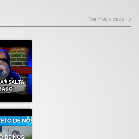
Ver más videos
A🎙️ SALTA
 BASO
O DE NOS: