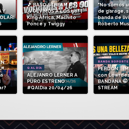
🎵 BASO STREAM #33 |
"No somos 
 Y
¿VOLVIMOS A LOS 90? |
de garage, 
SOLARI
King África, Machito
banda de liv
6
Ponce y Twiggy
Roberto Mu
AN:
BANDA SOPORTE
PERDÓN... ¡M
Q AL DÍA
la
ALEJANRO LERNER A
con Lowrde
d
PURO ESTRENO
BANDANA 🤭 
ar?
#QAlDía 20/04/26
STREAM