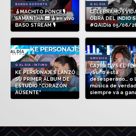
BANDA SOPORTE
Q AL DÍA
🎸MACHITO PONCE🎙️
CELEBRAMOS VIDA
SAMANTHA 🎹 🎸en vivo
OBRA DEL INDIO 
BASO STREAM 🎙️
#QAlDía 05/06/2
QMUSICA
CA7RIEL VS EL FL
Q AL DÍA -ÍNTIMO
KE PERSONAJES LANZÓ
¿Suno está
SU PRIMER ÁLBUM DE
desesperado… o 
ESTUDIO "CORAZÓN
música de verda
AUSENTE"
siempre va a gan