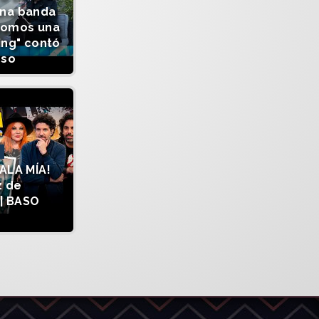
una banda
somos una
ing" contó
sso
ALA MÍA!
z de
| BASO