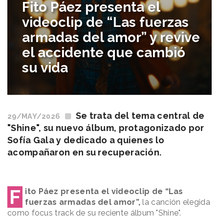
Fito Páez presenta el
videoclip de “Las fuerzas
armadas del amor” y revive
el accidente que cambió
su vida
Se trata del tema central de
29/MAY/2026
"Shine", su nuevo álbum, protagonizado por
Sofía Gala y dedicado a quienes lo
acompañaron en su recuperación.
F
ito Páez presenta el videoclip de “Las
fuerzas armadas del amor”,
la canción elegida
como focus track de su reciente álbum "Shine".