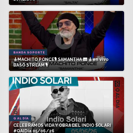
BANDA SOPORTE
🎸MACHITO PONCE🎙️ SAMANTHA 🎹 🎸en vivo
BASO STREAM 🎙️
Q AL DÍA
CELEBRAMOS VIDA Y OBRA DEL INDIO SOLARI
#QAlDía 05/06/26