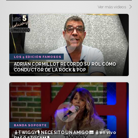
Ver más videos
LOS 5 EDICIÓN FAMOSOS
ADRIÁN CORMILLOT RECORDÓ SU ROL CÓMO
CONDUCTOR DE LA ROCK & POP
BANDA SOPORTE
🎸TWIGGY🎙️ NECESITO UN AMIGO 🎹 🎸en vivo