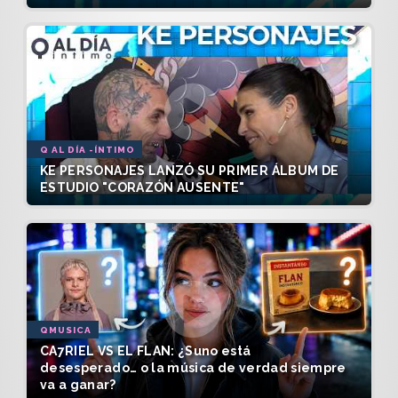
Q AL DÍA -ÍNTIMO
KE PERSONAJES LANZÓ SU PRIMER ÁLBUM DE
ESTUDIO "CORAZÓN AUSENTE"
QMUSICA
CA7RIEL VS EL FLAN: ¿Suno está
desesperado… o la música de verdad siempre
va a ganar?