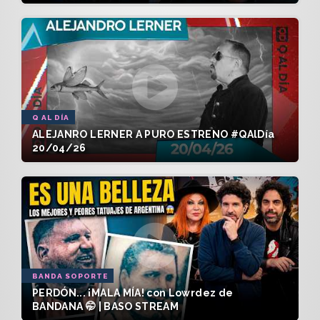
Q AL DÍA
ALEJANRO LERNER A PURO ESTRENO #QAlDía
20/04/26
BANDA SOPORTE
PERDÓN... ¡MALA MÍA! con Lowrdez de
BANDANA 🤭 | BASO STREAM