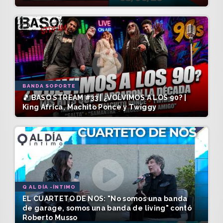
BANDA SOPORTE
🎵 BASO STREAM #33 | ¿VOLVIMOS A LOS 90? |
King África, Machito Ponce y Twiggy
Q AL DÍA -ÍNTIMO
EL CUARTETO DE NOS: "No somos una banda
de garage, somos una banda de living" contó
Roberto Musso