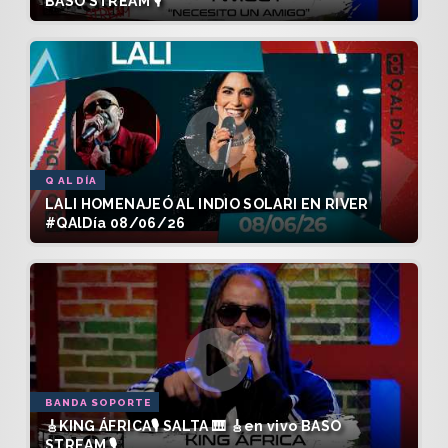
BASO STREAM 🎙️
Q AL DÍA
LALI HOMENAJEÓ AL INDIO SOLARI EN RIVER
#QAlDía 08/06/26
BANDA SOPORTE
🎸KING ÁFRICA🎙️ SALTA 🎹 🎸en vivo BASO
STREAM 🎙️