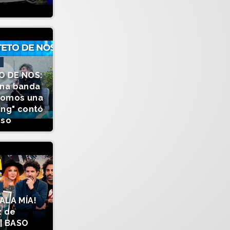
O DE NOS:
una banda
somos una
ing" contó
sso
ALA MÍA!
z de
| BASO