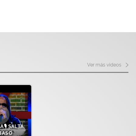
Ver más videos
A🎙️ SALTA
 BASO