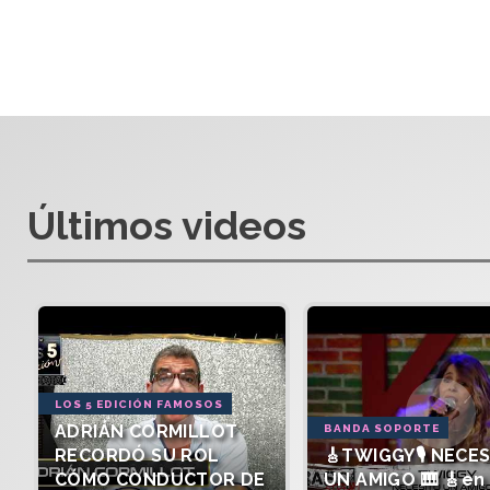
Últimos videos
LOS 5 EDICIÓN FAMOSOS
ADRIÁN CORMILLOT
BANDA SOPORTE
RECORDÓ SU ROL
🎸TWIGGY🎙️ NECE
CÓMO CONDUCTOR DE
UN AMIGO 🎹 🎸en 