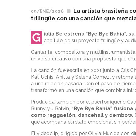
La artista brasileña c
09/ENE/2026
trilingüe con una canción que mezcla
G
iulia Be estrena “Bye Bye Bahía”, s
capítulo de su proyecto trilingüe y audio
Cantante, compositora y multiinstrumentista, 
universo creativo con una propuesta que cruz
La canción fue escrita en 2021 junto a Cris 
Kali Uchis, Anitta y Selena Gomez, y retoma
a una relación pasada. Con el paso del tiempo, 
transformó en una canción que combina intro
Producida también por el puertorriqueño Cal
Bunny y J Balvin,
“Bye Bye Bahïa” fusiona
como reggaetón, dancehall y dembow.
E
que acompaña el relato emocional sin perder 
El videoclip, dirigido por Olivia Mucida con d