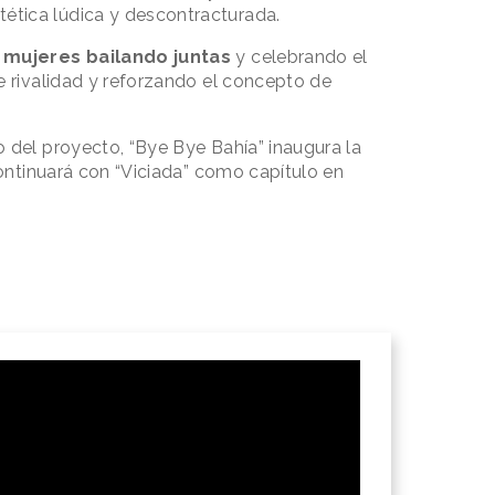
tica lúdica y descontracturada.
s mujeres bailando juntas
y celebrando el
e rivalidad y reforzando el concepto de
 del proyecto, “Bye Bye Bahía” inaugura la
continuará con “Viciada” como capítulo en