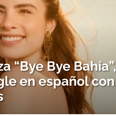
za “Bye Bye Bahía”
gle en español con
s