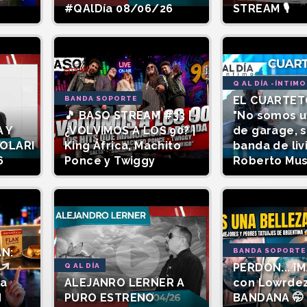
#QAlDía 08/06/26
STREAM 🎙️
Q AL DÍA -ÍNTIMO
EL CUARTET
BANDA SOPORTE
🎵 BASO STREAM #33 |
"No somos 
 Y
¿VOLVIMOS A LOS 90? |
de garage, 
SOLARI
King África, Machito
banda de liv
6
Ponce y Twiggy
Roberto Mu
AN:
BANDA SOPORTE
PERDÓN... ¡M
Q AL DÍA
la
ALEJANRO LERNER A
con Lowrde
d
PURO ESTRENO
BANDANA 🤭 