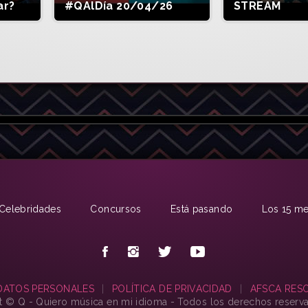
ar?
#QAlDía 20/04/26
STREAM
Celebridades
Concursos
Está pasando
Los 15 me
DATOS PERSONALES
|
POLÍTICA DE PRIVACIDAD
|
AFSCA RESO
t © Q - Quiero música en mi idioma - Todos los derechos reserv