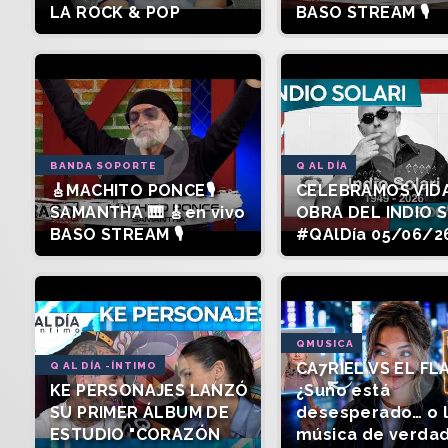
LA ROCK & POP
BASO STREAM 🎙️
BANDA SOPORTE
Q AL DÍA
🎸MACHITO PONCE🎙️
CELEBRAMOS VIDA
SAMANTHA 🎹 🎸en vivo
OBRA DEL INDIO 
BASO STREAM 🎙️
#QAlDía 05/06/2
QMUSICA
CA7RIEL VS EL FL
Q AL DÍA -ÍNTIMO
KE PERSONAJES LANZÓ
¿Suno está
SU PRIMER ÁLBUM DE
desesperado… o 
ESTUDIO "CORAZÓN
música de verda