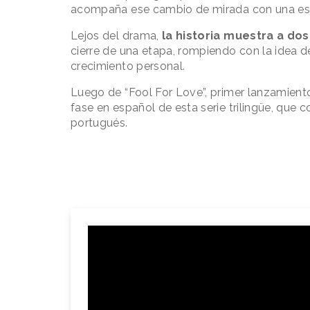
acompaña ese cambio de mirada con una esté
Lejos del drama,
la historia muestra a do
cierre de una etapa, rompiendo con la idea d
crecimiento personal.
Luego de “Fool For Love”, primer lanzamiento
fase en español de esta serie trilingüe, que 
portugués.