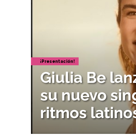
¡Presentación!
Giulia Be lan
su nuevo sin
ritmos latino