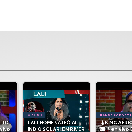
Q AL DÍA
BANDA SOPORTE
SITO
LALI HOMENAJEÓ AL
🎸KING ÁFRIC
vivo
INDIO SOLARI EN RIVER
🎹 🎸en vivo