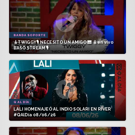
BANDA SOPORTE
🎸TWIGGY🎙️ NECESITO UN AMIGO 🎹 🎸en vivo
BASO STREAM 🎙️
Q AL DÍA
LALI HOMENAJEÓ AL INDIO SOLARI EN RIVER
#QAlDía 08/06/26