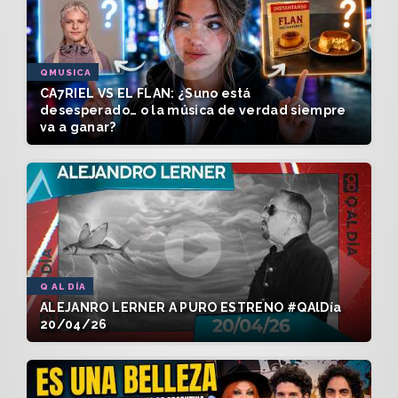
QMUSICA
CA7RIEL VS EL FLAN: ¿Suno está
desesperado… o la música de verdad siempre
va a ganar?
Q AL DÍA
ALEJANRO LERNER A PURO ESTRENO #QAlDía
20/04/26