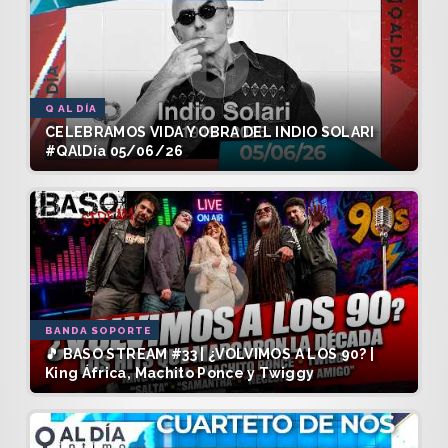
Q AL DÍA
CELEBRAMOS VIDA Y OBRA DEL INDIO SOLARI
#QAlDía 05/06/26
BANDA SOPORTE
🎵 BASO STREAM #33 | ¿VOLVIMOS A LOS 90? |
King África, Machito Ponce y Twiggy