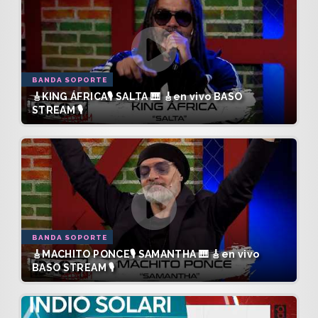
BANDA SOPORTE
🎸KING ÁFRICA🎙️ SALTA 🎹 🎸en vivo BASO
STREAM 🎙️
BANDA SOPORTE
🎸MACHITO PONCE🎙️ SAMANTHA 🎹 🎸en vivo
BASO STREAM 🎙️