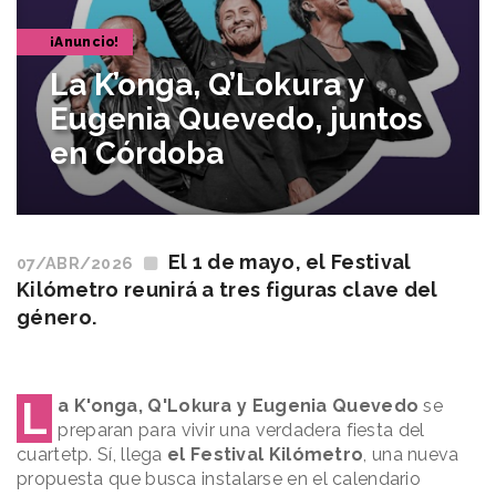
¡Anuncio!
La K’onga, Q’Lokura y
Eugenia Quevedo, juntos
en Córdoba
El 1 de mayo, el Festival
07/ABR/2026
Kilómetro reunirá a tres figuras clave del
género.
L
a K'onga, Q'Lokura y Eugenia Quevedo
se
preparan para vivir una verdadera fiesta del
cuartetp. Sí, llega
el Festival Kilómetro
, una nueva
propuesta que busca instalarse en el calendario