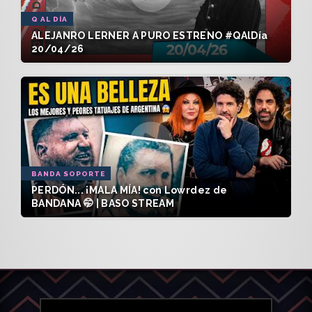
Q AL DÍA
ALEJANRO LERNER A PURO ESTRENO #QAlDía
20/04/26
BANDA SOPORTE
PERDÓN... ¡MALA MÍA! con Lowrdez de
BANDANA 🤭 | BASO STREAM