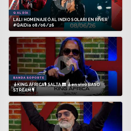
Q AL DÍA
LALI HOMENAJEÓ AL INDIO SOLARI EN RIVER
#QAlDía 08/06/26
BANDA SOPORTE
🎸KING ÁFRICA🎙️ SALTA 🎹 🎸en vivo BASO
STREAM 🎙️