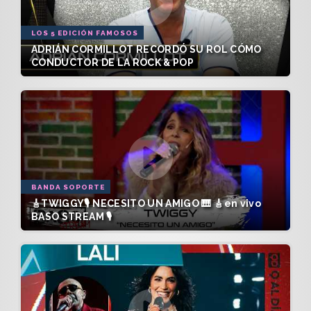
LOS 5 EDICIÓN FAMOSOS
ADRIÁN CORMILLOT RECORDÓ SU ROL CÓMO
CONDUCTOR DE LA ROCK & POP
BANDA SOPORTE
🎸TWIGGY🎙️ NECESITO UN AMIGO 🎹 🎸en vivo
BASO STREAM 🎙️