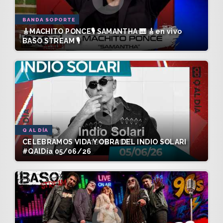
BANDA SOPORTE
🎸MACHITO PONCE🎙️ SAMANTHA 🎹 🎸en vivo
BASO STREAM 🎙️
Q AL DÍA
CELEBRAMOS VIDA Y OBRA DEL INDIO SOLARI
#QAlDía 05/06/26