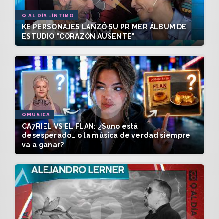
Q AL DÍA -ÍNTIMO
KE PERSONAJES LANZÓ SU PRIMER ÁLBUM DE
ESTUDIO "CORAZÓN AUSENTE"
QMUSICA
CA7RIEL VS EL FLAN: ¿Suno está
desesperado… o la música de verdad siempre
va a ganar?