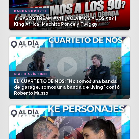
BANDA SOPORTE
🎵 BASO STREAM #33 | ¿VOLVIMOS A LOS 90? |
King África, Machito Ponce y Twiggy
Q AL DÍA -ÍNTIMO
EL CUARTETO DE NOS: "No somos una banda
de garage, somos una banda de living" contó
Roberto Musso