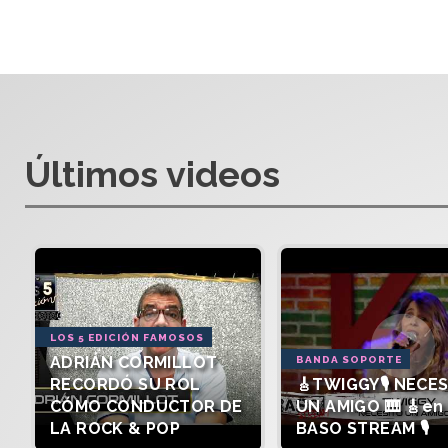
Últimos videos
LOS 5 EDICIÓN FAMOSOS
ADRIÁN CORMILLOT
BANDA SOPORTE
RECORDÓ SU ROL
🎸TWIGGY🎙️ NECE
CÓMO CONDUCTOR DE
UN AMIGO 🎹 🎸en 
LA ROCK & POP
BASO STREAM 🎙️