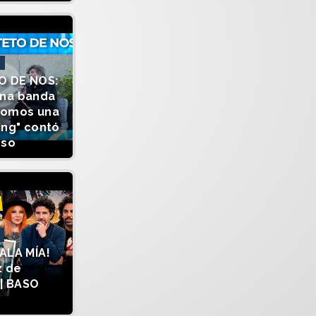
O DE NOS:
una banda
somos una
ing" contó
sso
ALA MÍA!
z de
| BASO