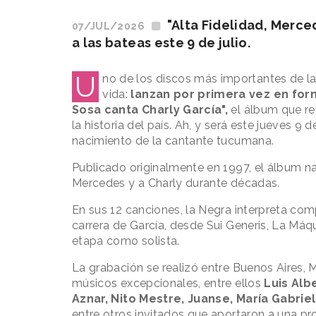
"Alta Fidelidad, Merce
07/JUL/2026
a las bateas este 9 de julio.
U
no de los discos más importantes de l
vida:
lanzan por primera vez en form
Sosa canta Charly García",
el álbum que reu
la historia del país. Ah, y será este jueves 9 
nacimiento de la cantante tucumana.
Publicado originalmente en 1997, el álbum n
Mercedes y a Charly durante décadas.
En sus 12 canciones, la Negra interpreta com
carrera de García, desde Sui Generis, La Máq
etapa como solista.
La grabación se realizó entre Buenos Aires, 
músicos excepcionales, entre ellos
Luis Alb
Aznar, Nito Mestre, Juanse, María Gabriel
entre otros invitados que aportaron a una p