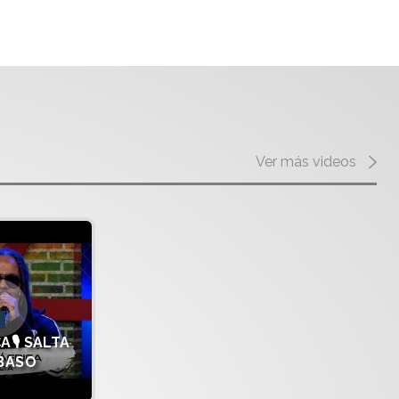
Ver más videos
A🎙️ SALTA
 BASO