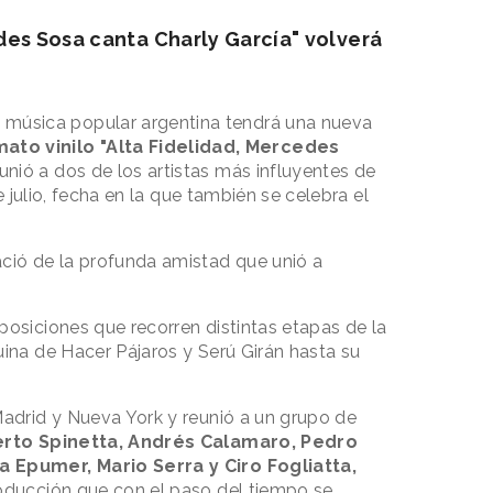
des Sosa canta Charly García" volverá
a música popular argentina tendrá una nueva
ato vinilo "Alta Fidelidad, Mercedes
nió a dos de los artistas más influyentes de
de julio, fecha en la que también se celebra el
ació de la profunda amistad que unió a
posiciones que recorren distintas etapas de la
uina de Hacer Pájaros y Serú Girán hasta su
Madrid y Nueva York y reunió a un grupo de
erto Spinetta, Andrés Calamaro, Pedro
a Epumer, Mario Serra y Ciro Fogliatta,
roducción que con el paso del tiempo se