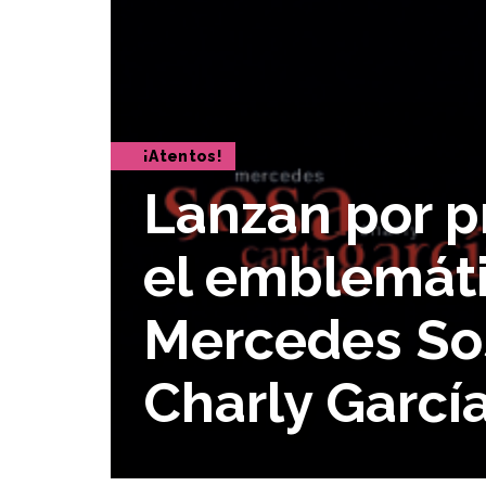
¡Atentos!
Lanzan por pr
el emblemát
Mercedes So
Charly Garcí