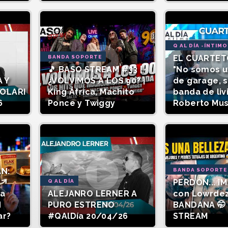
Q AL DÍA -ÍNTIMO
EL CUARTET
BANDA SOPORTE
🎵 BASO STREAM #33 |
"No somos 
 Y
¿VOLVIMOS A LOS 90? |
de garage, 
SOLARI
King África, Machito
banda de liv
6
Ponce y Twiggy
Roberto Mu
AN:
BANDA SOPORTE
PERDÓN... ¡M
Q AL DÍA
la
ALEJANRO LERNER A
con Lowrde
d
PURO ESTRENO
BANDANA 🤭 
ar?
#QAlDía 20/04/26
STREAM