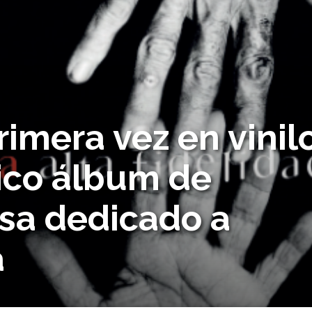
imera vez en vinil
ico álbum de
sa dedicado a
a