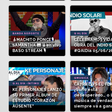
BANDA SOPORTE
Q AL DÍA
🎸MACHITO PONCE🎙️
CELEBRAMOS VIDA
SAMANTHA 🎹 🎸en vivo
OBRA DEL INDIO 
BASO STREAM 🎙️
#QAlDía 05/06/2
QMUSICA
CA7RIEL VS EL FL
Q AL DÍA -ÍNTIMO
KE PERSONAJES LANZÓ
¿Suno está
SU PRIMER ÁLBUM DE
desesperado… o 
ESTUDIO "CORAZÓN
música de verda
AUSENTE"
siempre va a gan