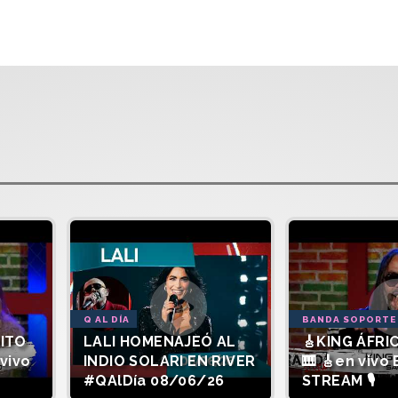
Q AL DÍA
BANDA SOPORTE
SITO
LALI HOMENAJEÓ AL
🎸KING ÁFRIC
vivo
INDIO SOLARI EN RIVER
🎹 🎸en vivo
#QAlDía 08/06/26
STREAM 🎙️