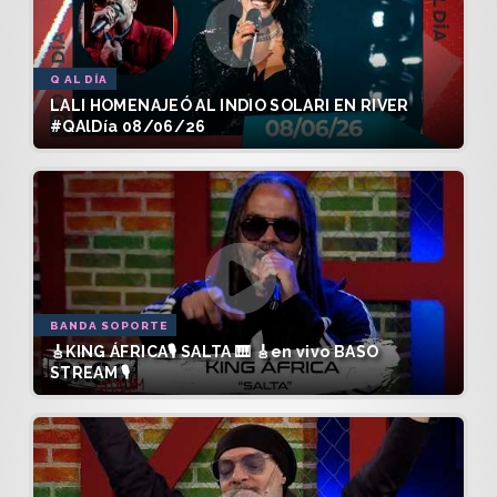
Q AL DÍA
LALI HOMENAJEÓ AL INDIO SOLARI EN RIVER
#QAlDía 08/06/26
BANDA SOPORTE
🎸KING ÁFRICA🎙️ SALTA 🎹 🎸en vivo BASO
STREAM 🎙️