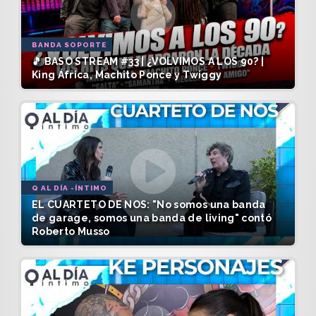
BANDA SOPORTE
🎵 BASO STREAM #33 | ¿VOLVIMOS A LOS 90? |
King África, Machito Ponce y Twiggy
Q AL DÍA -ÍNTIMO
EL CUARTETO DE NOS: "No somos una banda
de garage, somos una banda de living" contó
Roberto Musso