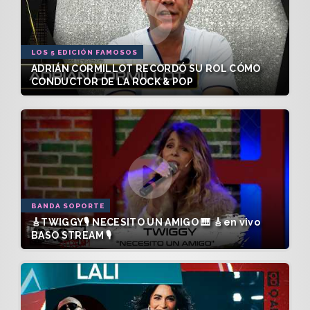
LOS 5 EDICIÓN FAMOSOS
ADRIÁN CORMILLOT RECORDÓ SU ROL CÓMO
CONDUCTOR DE LA ROCK & POP
BANDA SOPORTE
🎸TWIGGY🎙️ NECESITO UN AMIGO 🎹 🎸en vivo
BASO STREAM 🎙️