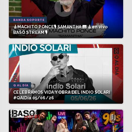
BANDA SOPORTE
🎸MACHITO PONCE🎙️ SAMANTHA 🎹 🎸en vivo
BASO STREAM 🎙️
Q AL DÍA
CELEBRAMOS VIDA Y OBRA DEL INDIO SOLARI
#QAlDía 05/06/26