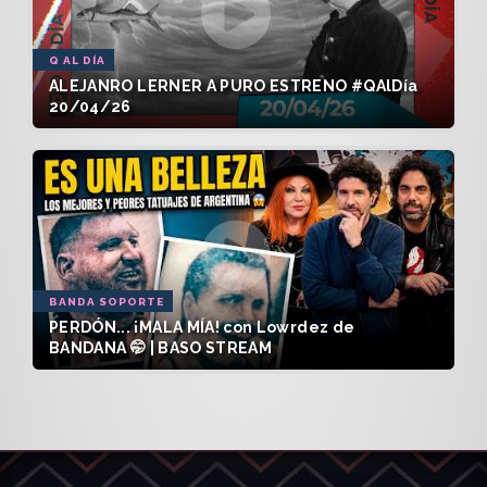
Q AL DÍA
ALEJANRO LERNER A PURO ESTRENO #QAlDía
20/04/26
BANDA SOPORTE
PERDÓN... ¡MALA MÍA! con Lowrdez de
BANDANA 🤭 | BASO STREAM