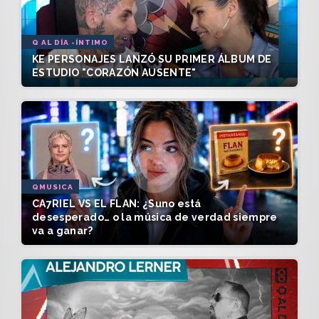
Q AL DÍA -ÍNTIMO
KE PERSONAJES LANZÓ SU PRIMER ÁLBUM DE
ESTUDIO "CORAZÓN AUSENTE"
QMUSICA
CA7RIEL VS EL FLAN: ¿Suno está
desesperado… o la música de verdad siempre
va a ganar?