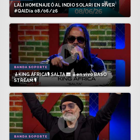
LALI HOMENAJEÓ AL INDIO SOLARI EN RIVER
#QAlDía 08/06/26
BANDA SOPORTE
🎸KING ÁFRICA🎙️ SALTA 🎹 🎸en vivo BASO
STREAM 🎙️
BANDA SOPORTE