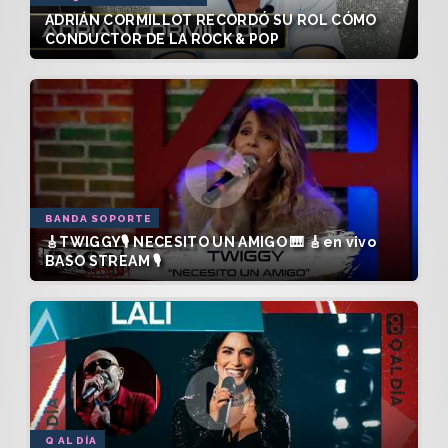
ADRIÁN CORMILLOT RECORDÓ SU ROL CÓMO
CONDUCTOR DE LA ROCK & POP
BANDA SOPORTE
🎸TWIGGY🎙️ NECESITO UN AMIGO 🎹 🎸en vivo
BASO STREAM 🎙️
Q AL DÍA