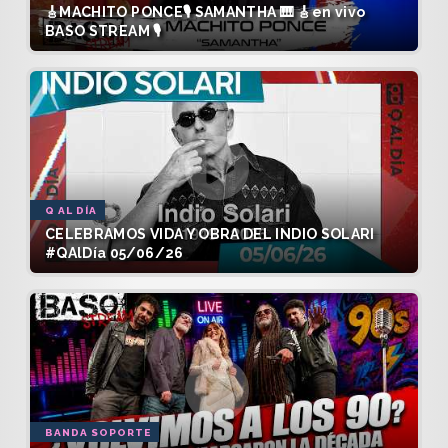
🎸MACHITO PONCE🎙️ SAMANTHA 🎹 🎸en vivo
BASO STREAM 🎙️
Q AL DÍA
CELEBRAMOS VIDA Y OBRA DEL INDIO SOLARI
#QAlDía 05/06/26
BANDA SOPORTE