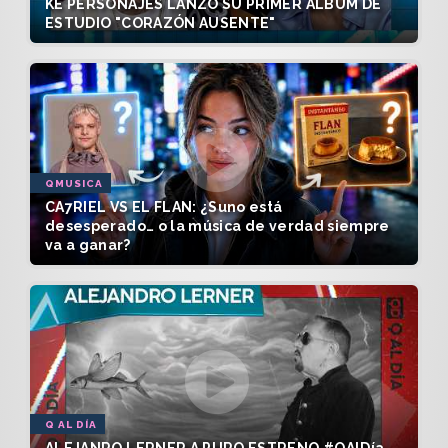
KE PERSONAJES LANZÓ SU PRIMER ÁLBUM DE
ESTUDIO "CORAZÓN AUSENTE"
QMUSICA
CA7RIEL VS EL FLAN: ¿Suno está
desesperado… o la música de verdad siempre
va a ganar?
Q AL DÍA
ALEJANRO LERNER A PURO ESTRENO #QAlDía