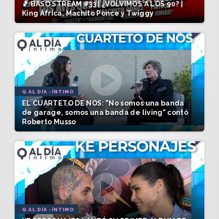
🎵 BASO STREAM #33 | ¿VOLVIMOS A LOS 90? |
King África, Machito Ponce y Twiggy
Q AL DÍA -ÍNTIMO
EL CUARTETO DE NOS: "No somos una banda
de garage, somos una banda de living" contó
Roberto Musso
Q AL DÍA -ÍNTIMO