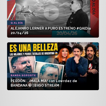
Q AL DÍA
ALEJANRO LERNER A PURO ESTRENO #QAlDía
20/04/26
BANDA SOPORTE
PERDÓN... ¡MALA MÍA! con Lowrdez de
BANDANA 🤭 | BASO STREAM