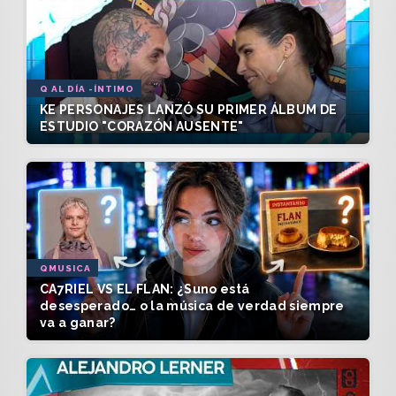
Q AL DÍA -ÍNTIMO
KE PERSONAJES LANZÓ SU PRIMER ÁLBUM DE
ESTUDIO "CORAZÓN AUSENTE"
QMUSICA
CA7RIEL VS EL FLAN: ¿Suno está
desesperado… o la música de verdad siempre
va a ganar?