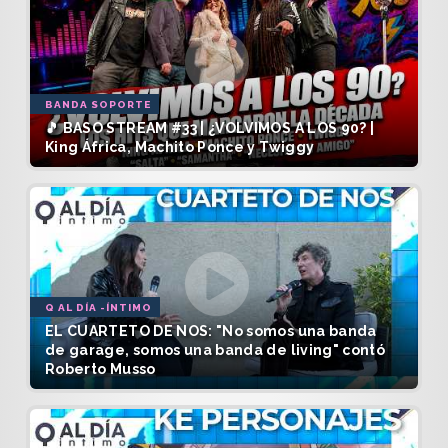
BANDA SOPORTE
🎵 BASO STREAM #33 | ¿VOLVIMOS A LOS 90? |
King África, Machito Ponce y Twiggy
Q AL DÍA -ÍNTIMO
EL CUARTETO DE NOS: "No somos una banda
de garage, somos una banda de living" contó
Roberto Musso