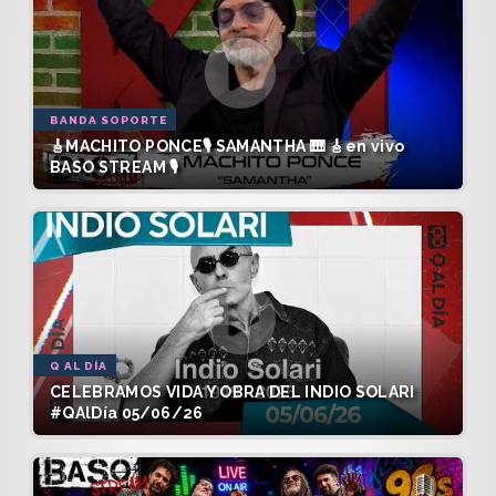
BANDA SOPORTE
🎸MACHITO PONCE🎙️ SAMANTHA 🎹 🎸en vivo
BASO STREAM 🎙️
Q AL DÍA
CELEBRAMOS VIDA Y OBRA DEL INDIO SOLARI
#QAlDía 05/06/26