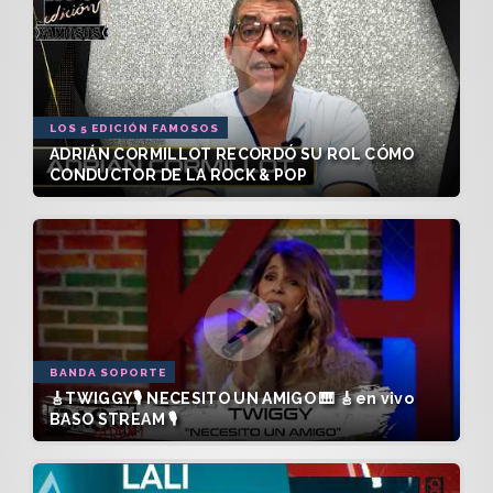
LOS 5 EDICIÓN FAMOSOS
ADRIÁN CORMILLOT RECORDÓ SU ROL CÓMO
CONDUCTOR DE LA ROCK & POP
BANDA SOPORTE
🎸TWIGGY🎙️ NECESITO UN AMIGO 🎹 🎸en vivo
BASO STREAM 🎙️