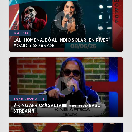
Q AL DÍA
LALI HOMENAJEÓ AL INDIO SOLARI EN RIVER
#QAlDía 08/06/26
BANDA SOPORTE
🎸KING ÁFRICA🎙️ SALTA 🎹 🎸en vivo BASO
STREAM 🎙️