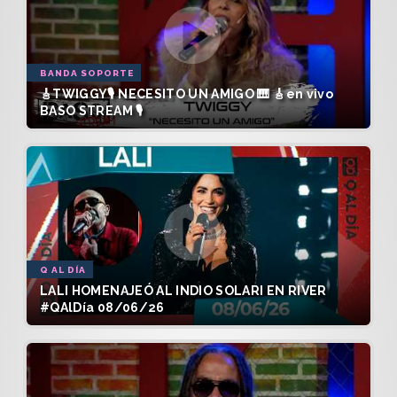
BANDA SOPORTE
🎸TWIGGY🎙️ NECESITO UN AMIGO 🎹 🎸en vivo
BASO STREAM 🎙️
Q AL DÍA
LALI HOMENAJEÓ AL INDIO SOLARI EN RIVER
#QAlDía 08/06/26