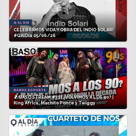
Q AL DÍA
CELEBRAMOS VIDA Y OBRA DEL INDIO SOLARI
#QAlDía 05/06/26
BANDA SOPORTE
🎵 BASO STREAM #33 | ¿VOLVIMOS A LOS 90? |
King África, Machito Ponce y Twiggy