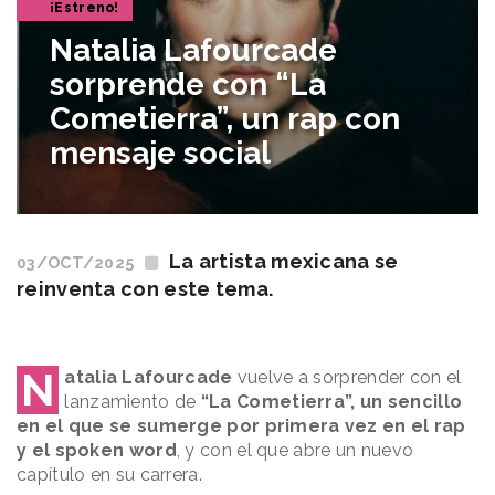
¡Estreno!
Natalia Lafourcade
sorprende con “La
Cometierra”, un rap con
mensaje social
La artista mexicana se
03/OCT/2025
reinventa con este tema.
N
atalia Lafourcade
vuelve a sorprender con el
lanzamiento de
“La Cometierra”, un sencillo
en el que se sumerge por primera vez en el rap
y el spoken word
, y con el que abre un nuevo
capítulo en su carrera.