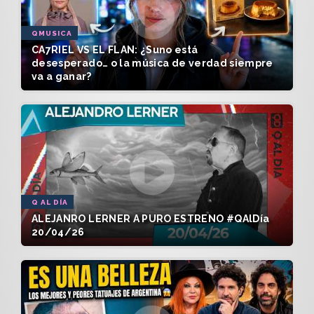
QMUSICA
CA7RIEL VS EL FLAN: ¿Suno está
desesperado… o la música de verdad siempre
va a ganar?
Q AL DÍA
ALEJANRO LERNER A PURO ESTRENO #QAlDía
20/04/26