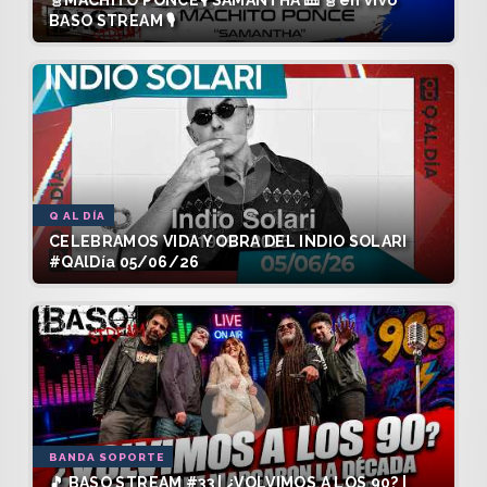
BASO STREAM 🎙️
Q AL DÍA
CELEBRAMOS VIDA Y OBRA DEL INDIO SOLARI
#QAlDía 05/06/26
BANDA SOPORTE
🎵 BASO STREAM #33 | ¿VOLVIMOS A LOS 90? |