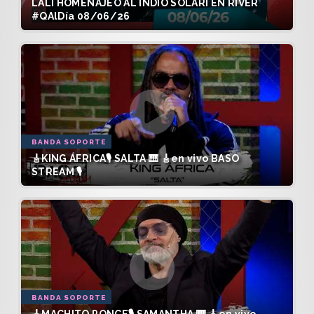
LALI HOMENAJEÓ AL INDIO SOLARI EN RIVER
#QAlDía 08/06/26
BANDA SOPORTE
🎸KING ÁFRICA🎙️ SALTA 🎹 🎸en vivo BASO
STREAM 🎙️
BANDA SOPORTE
🎸MACHITO PONCE🎙️ SAMANTHA 🎹 🎸en vivo