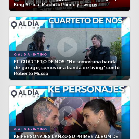
King África, Machito Ponce y Twiggy
Q AL DÍA -ÍNTIMO
EL CUARTETO DE NOS: "No somos una banda
de garage, somos una banda de living" contó
Roberto Musso
Q AL DÍA -ÍNTIMO
KE PERSONAJES LANZÓ SU PRIMER ÁLBUM DE