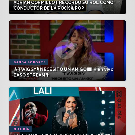
ADRIÁN CORMILLOT RECORDÓ SU ROL CÓMO
CONDUCTOR DE LA ROCK & POP
BANDA SOPORTE
🎸TWIGGY🎙️ NECESITO UN AMIGO 🎹 🎸en vivo
BASO STREAM 🎙️
Q AL DÍA