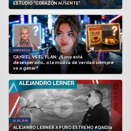
ESTUDIO "CORAZÓN AUSENTE"
QMUSICA
CA7RIEL VS EL FLAN: ¿Suno está
desesperado… o la música de verdad siempre
va a ganar?
Q AL DÍA
ALEJANRO LERNER A PURO ESTRENO #QAlDía