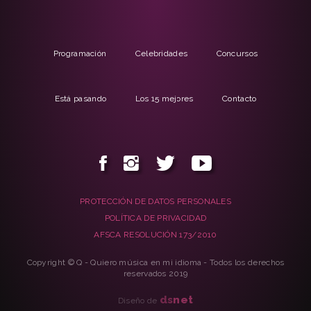
Programación
Celebridades
Concursos
Está pasando
Los 15 mejores
Contacto
PROTECCIÓN DE DATOS PERSONALES
POLÍTICA DE PRIVACIDAD
AFSCA RESOLUCIÓN 173/2010
Copyright © Q - Quiero música en mi idioma - Todos los derechos
reservados 2019
ds
net
Diseño de