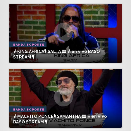
BANDA SOPORTE
🎸KING ÁFRICA🎙️ SALTA 🎹 🎸en vivo BASO
STREAM 🎙️
BANDA SOPORTE
🎸MACHITO PONCE🎙️ SAMANTHA 🎹 🎸en vivo
BASO STREAM 🎙️