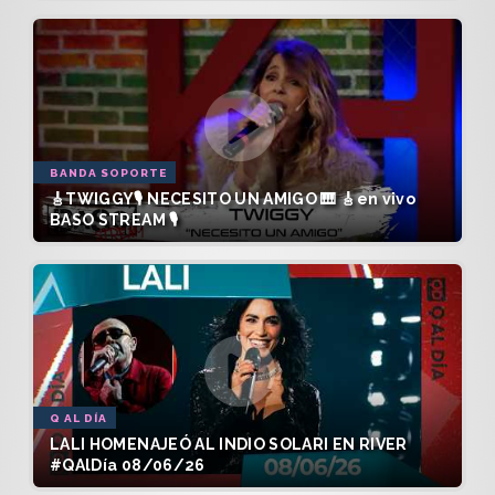
BANDA SOPORTE
🎸TWIGGY🎙️ NECESITO UN AMIGO 🎹 🎸en vivo
BASO STREAM 🎙️
Q AL DÍA
LALI HOMENAJEÓ AL INDIO SOLARI EN RIVER
#QAlDía 08/06/26