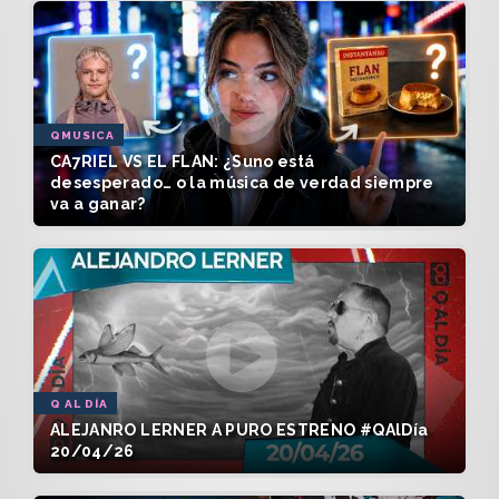
QMUSICA
CA7RIEL VS EL FLAN: ¿Suno está
desesperado… o la música de verdad siempre
va a ganar?
Q AL DÍA
ALEJANRO LERNER A PURO ESTRENO #QAlDía
20/04/26