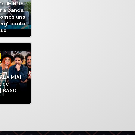
O DE NOS:
una banda
somos una
ing" contó
sso
ALA MÍA!
z de
| BASO