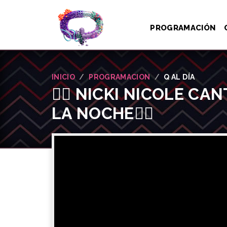
PROGRAMACIÓN
INICIO
PROGRAMACION
Q AL DÍA
❤️‍🔥 NICKI NICOLE C
LA NOCHE❤️‍🔥