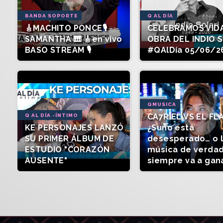
BANDA SOPORTE
Q AL DÍA
🎸MACHITO PONCE🎙️
CELEBRAMOS VIDA
SAMANTHA 🎹 🎸en vivo
OBRA DEL INDIO 
BASO STREAM 🎙️
#QAlDía 05/06/2
QMUSICA
CA7RIEL VS EL FL
Q AL DÍA -ÍNTIMO
KE PERSONAJES LANZÓ
¿Suno está
SU PRIMER ÁLBUM DE
desesperado… o 
ESTUDIO "CORAZÓN
música de verda
AUSENTE"
siempre va a gan