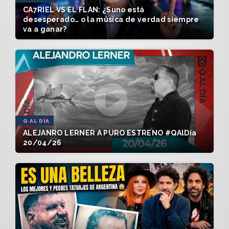
CA7RIEL VS EL FLAN: ¿Suno está
desesperado… o la música de verdad siempre
va a ganar?
Q AL DÍA
ALEJANRO LERNER A PURO ESTRENO #QAlDía
20/04/26