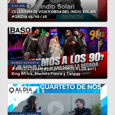
Q AL DÍA
CELEBRAMOS VIDA Y OBRA DEL INDIO SOLARI
#QAlDía 05/06/26
BANDA SOPORTE
🎵 BASO STREAM #33 | ¿VOLVIMOS A LOS 90? |
King África, Machito Ponce y Twiggy
Q AL DÍA -ÍNTIMO