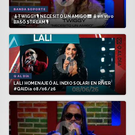
BANDA SOPORTE
🎸TWIGGY🎙️ NECESITO UN AMIGO 🎹 🎸en vivo
BASO STREAM 🎙️
Q AL DÍA
LALI HOMENAJEÓ AL INDIO SOLARI EN RIVER
#QAlDía 08/06/26