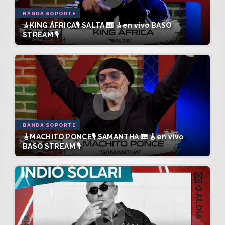
BANDA SOPORTE
🎸KING ÁFRICA🎙️ SALTA 🎹 🎸en vivo BASO
STREAM 🎙️
BANDA SOPORTE
🎸MACHITO PONCE🎙️ SAMANTHA 🎹 🎸en vivo
BASO STREAM 🎙️