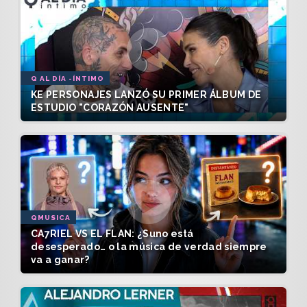
Q AL DÍA -ÍNTIMO
KE PERSONAJES LANZÓ SU PRIMER ÁLBUM DE
ESTUDIO "CORAZÓN AUSENTE"
QMUSICA
CA7RIEL VS EL FLAN: ¿Suno está
desesperado… o la música de verdad siempre
va a ganar?