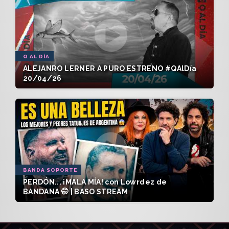
Q AL DÍA
ALEJANRO LERNER A PURO ESTRENO #QAlDía
20/04/26
BANDA SOPORTE
PERDÓN... ¡MALA MÍA! con Lowrdez de
BANDANA 🤭 | BASO STREAM