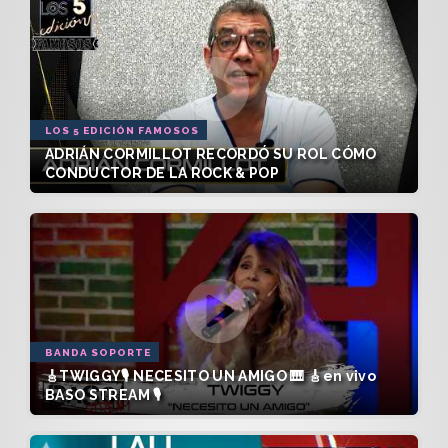
LOS 5 EDICIÓN FAMOSOS
ADRIÁN CORMILLOT RECORDÓ SU ROL CÓMO
CONDUCTOR DE LA ROCK & POP
BANDA SOPORTE
🎸TWIGGY🎙️ NECESITO UN AMIGO 🎹 🎸en vivo
BASO STREAM 🎙️