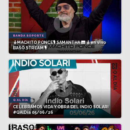
BANDA SOPORTE
🎸MACHITO PONCE🎙️ SAMANTHA 🎹 🎸en vivo
BASO STREAM 🎙️
Q AL DÍA
CELEBRAMOS VIDA Y OBRA DEL INDIO SOLARI
#QAlDía 05/06/26