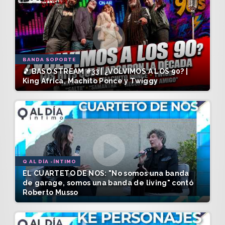
BANDA SOPORTE
🎵 BASO STREAM #33 | ¿VOLVIMOS A LOS 90? |
King África, Machito Ponce y Twiggy
Q AL DÍA -ÍNTIMO
EL CUARTETO DE NOS: "No somos una banda
de garage, somos una banda de living" contó
Roberto Musso