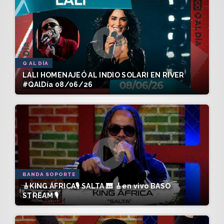
Q AL DÍA
LALI HOMENAJEÓ AL INDIO SOLARI EN RIVER
#QAlDía 08/06/26
BANDA SOPORTE
🎸KING ÁFRICA🎙️ SALTA 🎹 🎸en vivo BASO
STREAM 🎙️