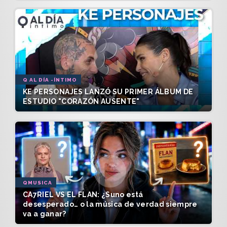
Q AL DÍA -ÍNTIMO
KE PERSONAJES LANZÓ SU PRIMER ÁLBUM DE
ESTUDIO "CORAZÓN AUSENTE"
QMUSICA
CA7RIEL VS EL FLAN: ¿Suno está
desesperado… o la música de verdad siempre
va a ganar?