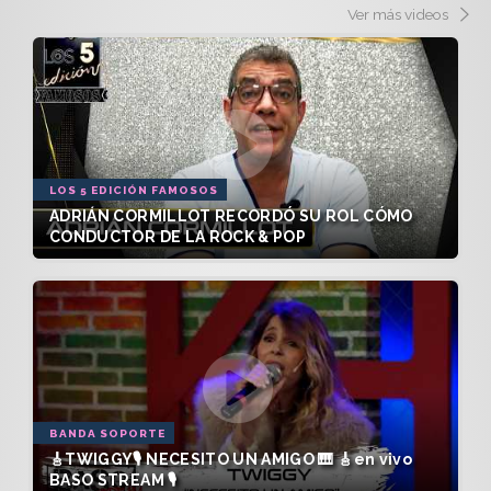
Ver más videos
LOS 5 EDICIÓN FAMOSOS
ADRIÁN CORMILLOT RECORDÓ SU ROL CÓMO
CONDUCTOR DE LA ROCK & POP
BANDA SOPORTE
🎸TWIGGY🎙️ NECESITO UN AMIGO 🎹 🎸en vivo
BASO STREAM 🎙️