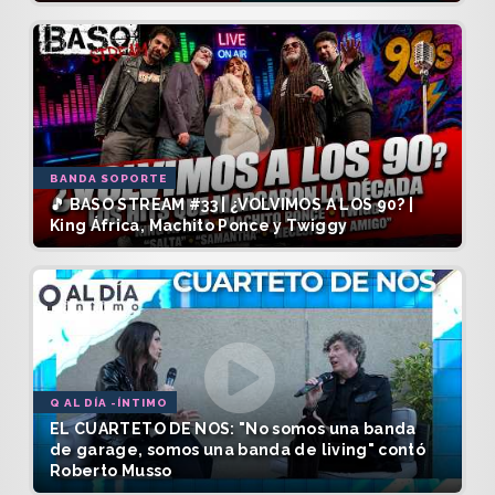
BANDA SOPORTE
🎵 BASO STREAM #33 | ¿VOLVIMOS A LOS 90? |
King África, Machito Ponce y Twiggy
Q AL DÍA -ÍNTIMO
EL CUARTETO DE NOS: "No somos una banda
de garage, somos una banda de living" contó
Roberto Musso