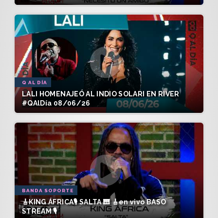
Q AL DÍA
LALI HOMENAJEÓ AL INDIO SOLARI EN RIVER
#QAlDía 08/06/26
BANDA SOPORTE
🎸KING ÁFRICA🎙️ SALTA 🎹 🎸en vivo BASO
STREAM 🎙️