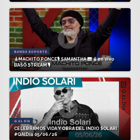
BANDA SOPORTE
🎸MACHITO PONCE🎙️ SAMANTHA 🎹 🎸en vivo
BASO STREAM 🎙️
Q AL DÍA
CELEBRAMOS VIDA Y OBRA DEL INDIO SOLARI
#QAlDía 05/06/26