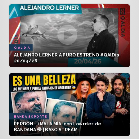
Q AL DÍA
ALEJANRO LERNER A PURO ESTRENO #QAlDía
20/04/26
BANDA SOPORTE
PERDÓN... ¡MALA MÍA! con Lowrdez de
BANDANA 🤭 | BASO STREAM