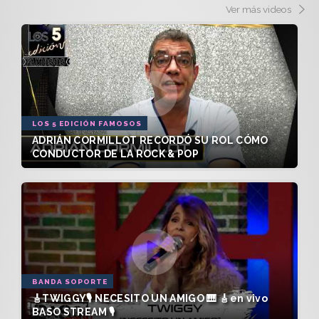
Ver más videos
LOS 5 EDICIÓN FAMOSOS
ADRIÁN CORMILLOT RECORDÓ SU ROL CÓMO
CONDUCTOR DE LA ROCK & POP
BANDA SOPORTE
🎸TWIGGY🎙️ NECESITO UN AMIGO 🎹 🎸en vivo
BASO STREAM 🎙️