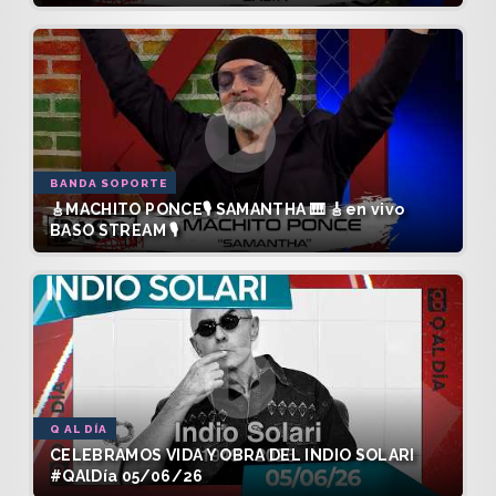
BANDA SOPORTE
🎸MACHITO PONCE🎙️ SAMANTHA 🎹 🎸en vivo
BASO STREAM 🎙️
Q AL DÍA
CELEBRAMOS VIDA Y OBRA DEL INDIO SOLARI
#QAlDía 05/06/26