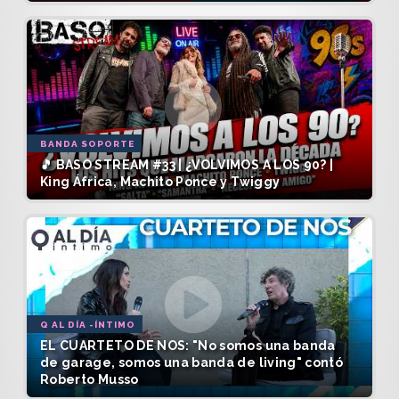
BANDA SOPORTE
🎵 BASO STREAM #33 | ¿VOLVIMOS A LOS 90? |
King África, Machito Ponce y Twiggy
Q AL DÍA -ÍNTIMO
EL CUARTETO DE NOS: "No somos una banda
de garage, somos una banda de living" contó
Roberto Musso