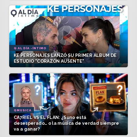
Q AL DÍA -ÍNTIMO
KE PERSONAJES LANZÓ SU PRIMER ÁLBUM DE
ESTUDIO "CORAZÓN AUSENTE"
QMUSICA
CA7RIEL VS EL FLAN: ¿Suno está
desesperado… o la música de verdad siempre
va a ganar?