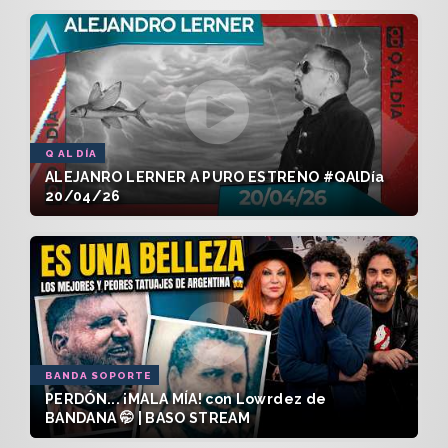
Q AL DÍA
ALEJANRO LERNER A PURO ESTRENO #QAlDía
20/04/26
BANDA SOPORTE
PERDÓN... ¡MALA MÍA! con Lowrdez de
BANDANA 🤭 | BASO STREAM