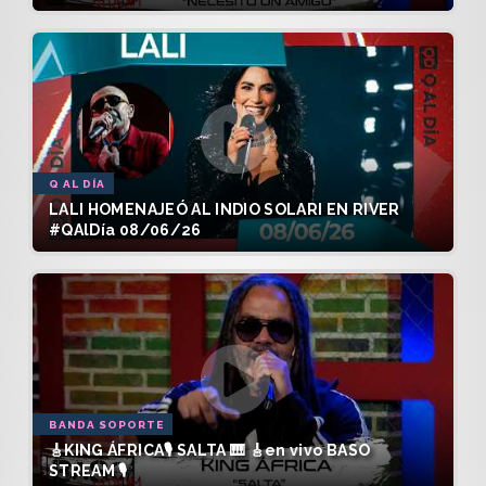
Q AL DÍA
LALI HOMENAJEÓ AL INDIO SOLARI EN RIVER
#QAlDía 08/06/26
BANDA SOPORTE
🎸KING ÁFRICA🎙️ SALTA 🎹 🎸en vivo BASO
STREAM 🎙️