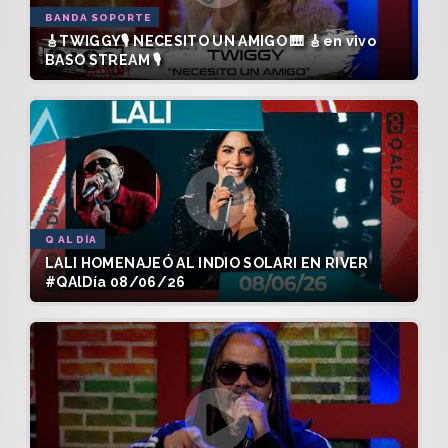
BANDA SOPORTE
🎸TWIGGY🎙️ NECESITO UN AMIGO 🎹 🎸en vivo
BASO STREAM 🎙️
Q AL DÍA
LALI HOMENAJEÓ AL INDIO SOLARI EN RIVER
#QAlDía 08/06/26