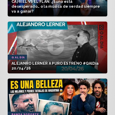
CA7RIEL VS EL FLAN: ¿Suno está
desesperado… o la música de verdad siempre
va a ganar?
Q AL DÍA
ALEJANRO LERNER A PURO ESTRENO #QAlDía
20/04/26
BANDA SOPORTE