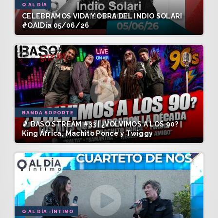
Q AL DÍA
CELEBRAMOS VIDA Y OBRA DEL INDIO SOLARI
#QAlDía 05/06/26
BANDA SOPORTE
🎵 BASO STREAM #33 | ¿VOLVIMOS A LOS 90? |
King África, Machito Ponce y Twiggy
Q AL DÍA -ÍNTIMO