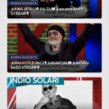
BANDA SOPORTE
🎸KING ÁFRICA🎙️ SALTA 🎹 🎸en vivo BASO
STREAM 🎙️
BANDA SOPORTE
🎸MACHITO PONCE🎙️ SAMANTHA 🎹 🎸en vivo
BASO STREAM 🎙️