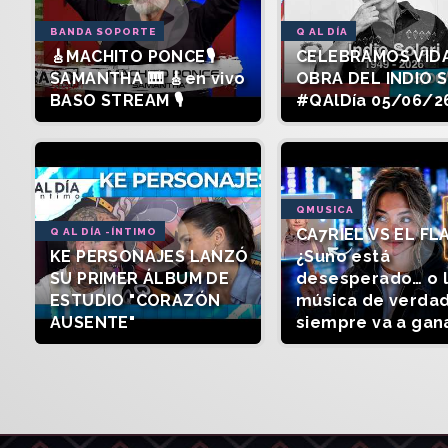
BANDA SOPORTE
Q AL DÍA
🎸MACHITO PONCE🎙️
CELEBRAMOS VIDA
SAMANTHA 🎹 🎸en vivo
OBRA DEL INDIO 
BASO STREAM 🎙️
#QAlDía 05/06/2
QMUSICA
CA7RIEL VS EL FL
Q AL DÍA -ÍNTIMO
KE PERSONAJES LANZÓ
¿Suno está
SU PRIMER ÁLBUM DE
desesperado… o 
ESTUDIO "CORAZÓN
música de verda
AUSENTE"
siempre va a gan