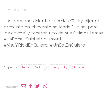
05/SEP/2019
Los hermanos Montaner #MauYRicky dijeron
presente en el evento solidario "Un sol para
los chicos" y tocaron uno de sus últimos temas
#LaBoca. ¡Subí el volumen!
#MauYRickiEnQuiero. #UnSolEnQuiero
Etiquetas:
Un sol en Quiero
,
mau y ricky
,
la boca
Compartir: