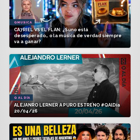
QMUSICA
CA7RIEL VS EL FLAN: ¿Suno está
desesperado… o la música de verdad siempre
va a ganar?
Q AL DÍA
ALEJANRO LERNER A PURO ESTRENO #QAlDía
20/04/26