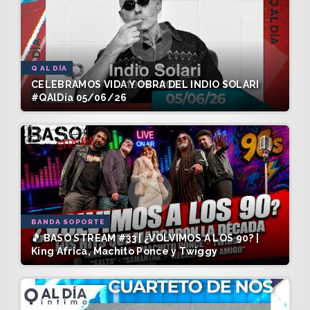
Q AL DÍA
CELEBRAMOS VIDA Y OBRA DEL INDIO SOLARI
#QAlDía 05/06/26
BANDA SOPORTE
🎵 BASO STREAM #33 | ¿VOLVIMOS A LOS 90? |
King África, Machito Ponce y Twiggy