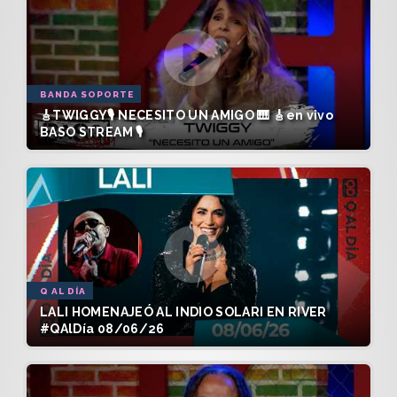
BANDA SOPORTE
🎸TWIGGY🎙️ NECESITO UN AMIGO 🎹 🎸en vivo
BASO STREAM 🎙️
Q AL DÍA
LALI HOMENAJEÓ AL INDIO SOLARI EN RIVER
#QAlDía 08/06/26