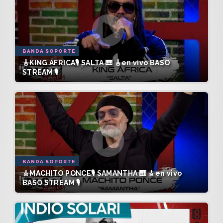
BANDA SOPORTE
🎸KING ÁFRICA🎙️ SALTA 🎹 🎸en vivo BASO
STREAM 🎙️
BANDA SOPORTE
🎸MACHITO PONCE🎙️ SAMANTHA 🎹 🎸en vivo
BASO STREAM 🎙️