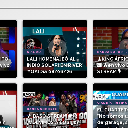
Q AL DÍA
BANDA SOPORTE
SITO
LALI HOMENAJEÓ AL
🎸KING ÁFRIC
vivo
INDIO SOLARI EN RIVER
🎹 🎸en vivo
#QAlDía 08/06/26
STREAM 🎙️
Q AL DÍA -ÍNTIMO
EL CUARTET
BANDA SOPORTE
🎵 BASO STREAM #33 |
"No somos 
 Y
¿VOLVIMOS A LOS 90? |
de garage, 