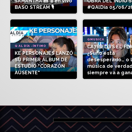
SAMANTHA 🎹 🎸en vivo
OBRA DEL INDIO 
BASO STREAM 🎙️
#QAlDía 05/06/2
QMUSICA
CA7RIEL VS EL FL
Q AL DÍA -ÍNTIMO
KE PERSONAJES LANZÓ
¿Suno está
SU PRIMER ÁLBUM DE
desesperado… o 
ESTUDIO "CORAZÓN
música de verda
AUSENTE"
siempre va a gan