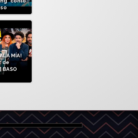
ing" contó
sso
ALA MÍA!
z de
| BASO