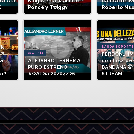
SOLARI
King África, Machito
banda de liv
6
Ponce y Twiggy
Roberto Mu
AN:
BANDA SOPORTE
PERDÓN... ¡M
Q AL DÍA
la
ALEJANRO LERNER A
con Lowrde
d
PURO ESTRENO
BANDANA 🤭 
ar?
#QAlDía 20/04/26
STREAM