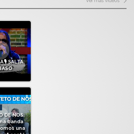
Ver más videos
A🎙️ SALTA
 BASO
O DE NOS:
una banda
somos una