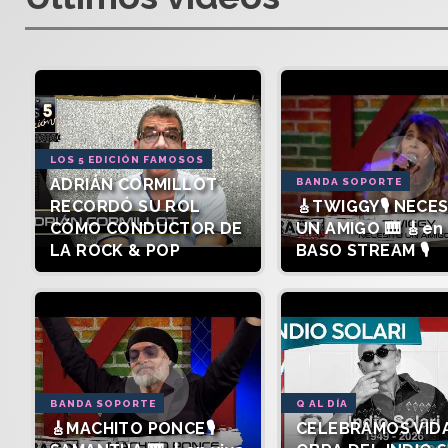
LOS 5 EDICIÓN FAMOSOS
ADRIÁN CORMILLOT
BANDA SOPORTE
RECORDÓ SU ROL
🎸TWIGGY🎙️ NECE
CÓMO CONDUCTOR DE
UN AMIGO 🎹 🎸en 
LA ROCK & POP
BASO STREAM 🎙️
BANDA SOPORTE
Q AL DÍA
🎸MACHITO PONCE🎙️
CELEBRAMOS VIDA