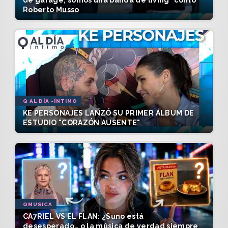
de garage, somos una banda de living" contó
Roberto Musso
Q AL DÍA -ÍNTIMO
KE PERSONAJES LANZÓ SU PRIMER ÁLBUM DE
ESTUDIO "CORAZÓN AUSENTE"
QMUSICA
CA7RIEL VS EL FLAN: ¿Suno está
desesperado… o la música de verdad siempre