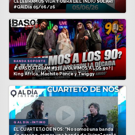
CELEBRAMOS VIDA Y OBRA DEL INDIO SOLARI
#QAlDía 05/06/26
BANDA SOPORTE
🎵 BASO STREAM #33 | ¿VOLVIMOS A LOS 90? |
King África, Machito Ponce y Twiggy
Q AL DÍA -ÍNTIMO
EL CUARTETO DE NOS: "No somos una banda