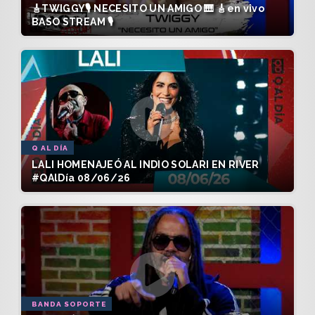
🎸TWIGGY🎙️ NECESITO UN AMIGO 🎹 🎸en vivo
BASO STREAM 🎙️
Q AL DÍA
LALI HOMENAJEÓ AL INDIO SOLARI EN RIVER
#QAlDía 08/06/26
BANDA SOPORTE