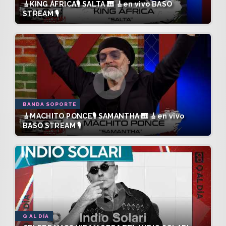
🎸KING ÁFRICA🎙️ SALTA 🎹 🎸en vivo BASO
STREAM 🎙️
BANDA SOPORTE
🎸MACHITO PONCE🎙️ SAMANTHA 🎹 🎸en vivo
BASO STREAM 🎙️
Q AL DÍA