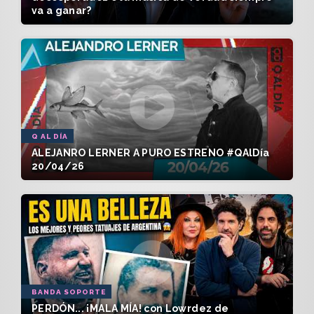
va a ganar?
Q AL DÍA
ALEJANRO LERNER A PURO ESTRENO #QAlDía
20/04/26
BANDA SOPORTE
PERDÓN... ¡MALA MÍA! con Lowrdez de