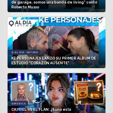
de garage, somos una banda de living" contó
Roberto Musso
Q AL DÍA -ÍNTIMO
KE PERSONAJES LANZÓ SU PRIMER ÁLBUM DE
ESTUDIO "CORAZÓN AUSENTE"
QMUSICA
CA7RIEL VS EL FLAN: ¿Suno está