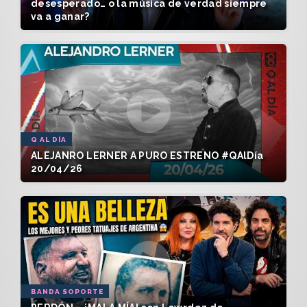
desesperado… o la música de verdad siempre
va a ganar?
Q AL DÍA
ALEJANRO LERNER A PURO ESTRENO #QAlDía
20/04/26
BANDA SOPORTE