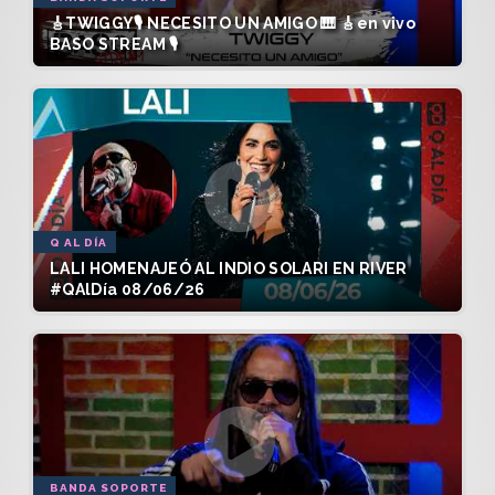
🎸TWIGGY🎙️ NECESITO UN AMIGO 🎹 🎸en vivo
BASO STREAM 🎙️
Q AL DÍA
LALI HOMENAJEÓ AL INDIO SOLARI EN RIVER
#QAlDía 08/06/26
BANDA SOPORTE