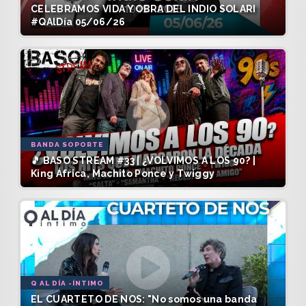
CELEBRAMOS VIDA Y OBRA DEL INDIO SOLARI
#QAlDía 05/06/26
BANDA SOPORTE
🎵 BASO STREAM #33 | ¿VOLVIMOS A LOS 90? |
King África, Machito Ponce y Twiggy
Q AL DÍA -ÍNTIMO
EL CUARTETO DE NOS: "No somos una banda