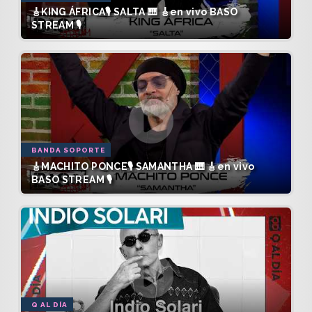
🎸KING ÁFRICA🎙️ SALTA 🎹 🎸en vivo BASO
STREAM 🎙️
BANDA SOPORTE
🎸MACHITO PONCE🎙️ SAMANTHA 🎹 🎸en vivo
BASO STREAM 🎙️
Q AL DÍA