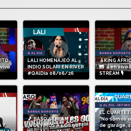
Q AL DÍA
BANDA SOPORTE
SITO
LALI HOMENAJEÓ AL
🎸KING ÁFRIC
vivo
INDIO SOLARI EN RIVER
🎹 🎸en vivo
#QAlDía 08/06/26
STREAM 🎙️
Q AL DÍA -ÍNTIMO
EL CUARTET
BANDA SOPORTE
🎵 BASO STREAM #33 |
"No somos 
 Y
¿VOLVIMOS A LOS 90? |
de garage, 