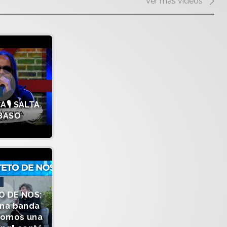
Ver más videos
A🎙️ SALTA
 BASO
O DE NOS:
una banda
somos una