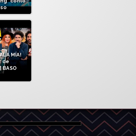
ing" contó
sso
ALA MÍA!
z de
| BASO