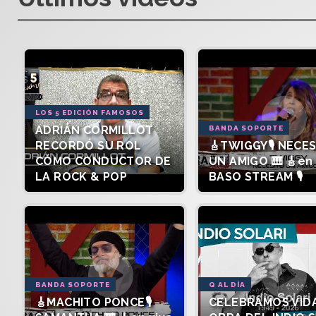
LOS 5 EDICIÓN FAMOSOS
ADRIÁN CORMILLOT
BANDA SOPORTE
RECORDÓ SU ROL
🎸TWIGGY🎙️ NECE
CÓMO CONDUCTOR DE
UN AMIGO 🎹 🎸en 
LA ROCK & POP
BASO STREAM 🎙️
BANDA SOPORTE
Q AL DÍA
🎸MACHITO PONCE🎙️
CELEBRAMOS VIDA