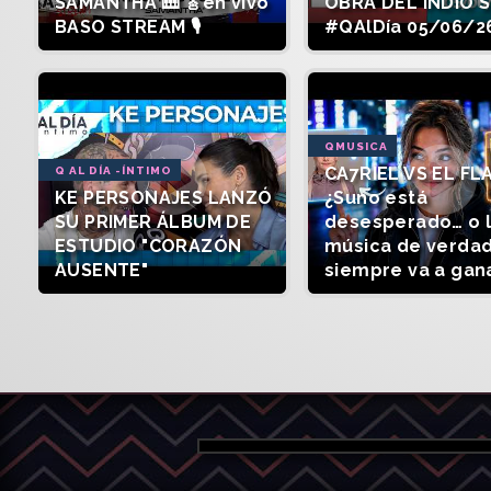
SAMANTHA 🎹 🎸en vivo
OBRA DEL INDIO 
BASO STREAM 🎙️
#QAlDía 05/06/2
QMUSICA
CA7RIEL VS EL FL
Q AL DÍA -ÍNTIMO
KE PERSONAJES LANZÓ
¿Suno está
SU PRIMER ÁLBUM DE
desesperado… o 
ESTUDIO "CORAZÓN
música de verda
AUSENTE"
siempre va a gan