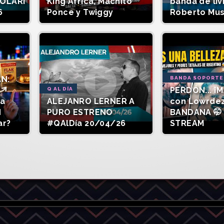
SOLARI
King África, Machito
banda de liv
6
Ponce y Twiggy
Roberto Mu
AN:
BANDA SOPORTE
PERDÓN... ¡M
Q AL DÍA
la
ALEJANRO LERNER A
con Lowrde
d
PURO ESTRENO
BANDANA 🤭 
ar?
#QAlDía 20/04/26
STREAM