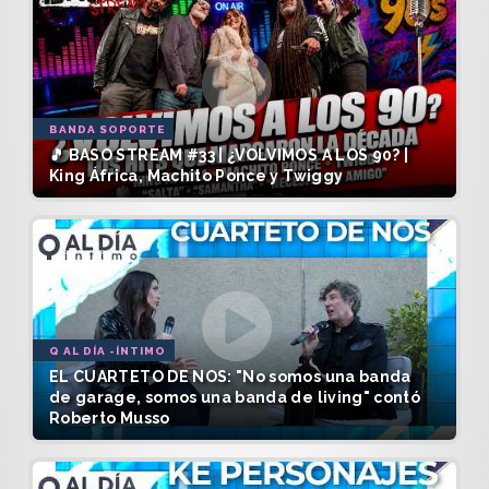
BANDA SOPORTE
🎵 BASO STREAM #33 | ¿VOLVIMOS A LOS 90? |
King África, Machito Ponce y Twiggy
Q AL DÍA -ÍNTIMO
EL CUARTETO DE NOS: "No somos una banda
de garage, somos una banda de living" contó
Roberto Musso