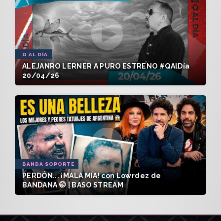
Q AL DÍA
ALEJANRO LERNER A PURO ESTRENO #QAlDía
20/04/26
BANDA SOPORTE
PERDÓN... ¡MALA MÍA! con Lowrdez de
BANDANA 🤭 | BASO STREAM