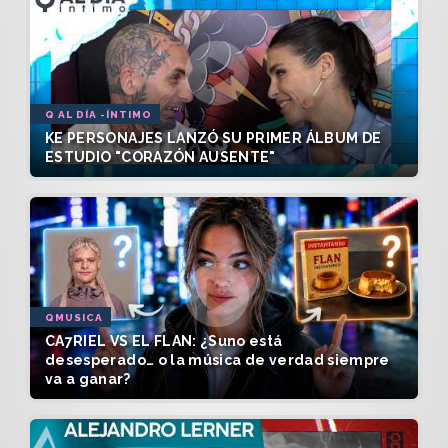
Q AL DÍA -ÍNTIMO
KE PERSONAJES LANZÓ SU PRIMER ÁLBUM DE
ESTUDIO "CORAZÓN AUSENTE"
QMUSICA
CA7RIEL VS EL FLAN: ¿Suno está
desesperado… o la música de verdad siempre
va a ganar?