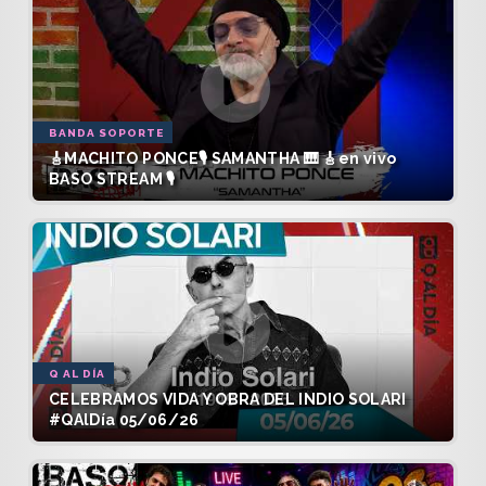
BANDA SOPORTE
🎸MACHITO PONCE🎙️ SAMANTHA 🎹 🎸en vivo
BASO STREAM 🎙️
Q AL DÍA
CELEBRAMOS VIDA Y OBRA DEL INDIO SOLARI
#QAlDía 05/06/26