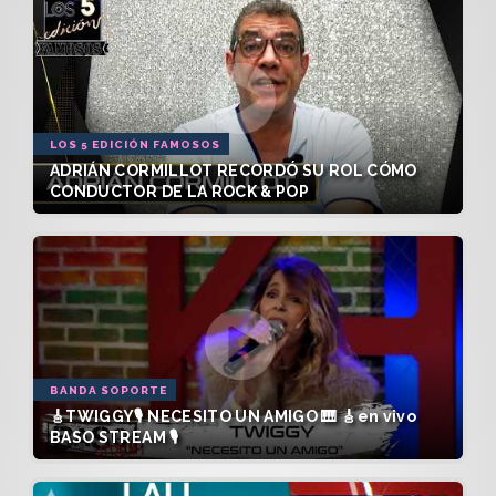
LOS 5 EDICIÓN FAMOSOS
ADRIÁN CORMILLOT RECORDÓ SU ROL CÓMO
CONDUCTOR DE LA ROCK & POP
BANDA SOPORTE
🎸TWIGGY🎙️ NECESITO UN AMIGO 🎹 🎸en vivo
BASO STREAM 🎙️