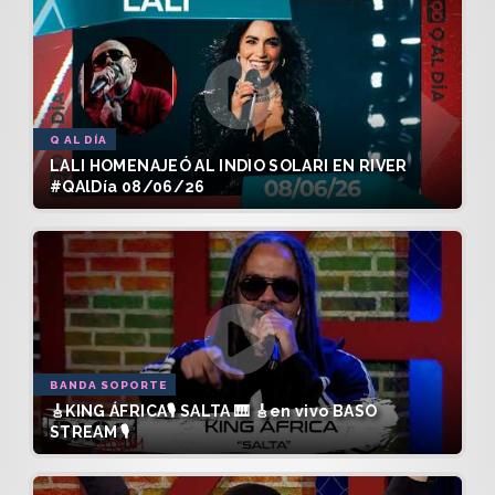
Q AL DÍA
LALI HOMENAJEÓ AL INDIO SOLARI EN RIVER
#QAlDía 08/06/26
BANDA SOPORTE
🎸KING ÁFRICA🎙️ SALTA 🎹 🎸en vivo BASO
STREAM 🎙️