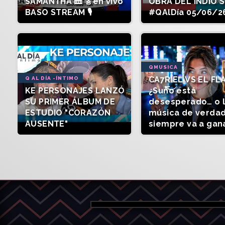
SAMANTHA 🎹 🎸en vivo
OBRA DEL INDIO 
BASO STREAM 🎙️
#QAlDía 05/06/2
QMUSICA
CA7RIEL VS EL FL
Q AL DÍA -ÍNTIMO
KE PERSONAJES LANZÓ
¿Suno está
SU PRIMER ÁLBUM DE
desesperado… o 
ESTUDIO "CORAZÓN
música de verda
AUSENTE"
siempre va a gan