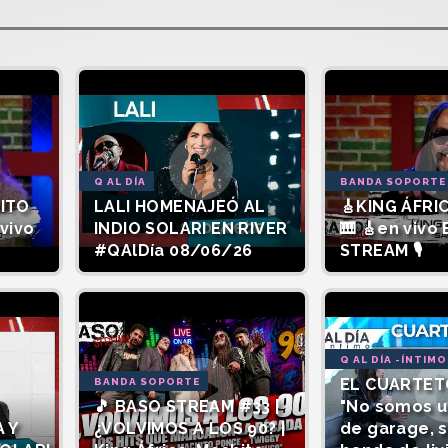
Q AL DÍA
BANDA SOPORTE
SITO
LALI HOMENAJEÓ AL
🎸KING ÁFRIC
vivo
INDIO SOLARI EN RIVER
🎹 🎸en vivo
#QAlDía 08/06/26
STREAM 🎙️
Q AL DÍA -ÍNTIMO
EL CUARTET
BANDA SOPORTE
🎵 BASO STREAM #33 |
"No somos 
 Y
¿VOLVIMOS A LOS 90? |
de garage, 