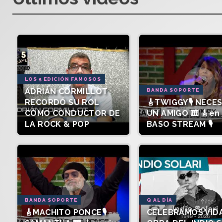
LOS 5 EDICIÓN FAMOSOS
ADRIÁN CORMILLOT
BANDA SOPORTE
RECORDÓ SU ROL
🎸TWIGGY🎙️ NECE
CÓMO CONDUCTOR DE
UN AMIGO 🎹 🎸en 
LA ROCK & POP
BASO STREAM 🎙️
BANDA SOPORTE
Q AL DÍA
🎸MACHITO PONCE🎙️
CELEBRAMOS VIDA