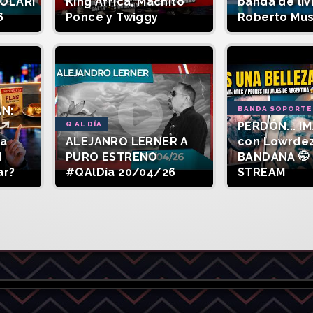
SOLARI
King África, Machito
banda de liv
6
Ponce y Twiggy
Roberto Mu
AN:
BANDA SOPORTE
PERDÓN... ¡M
Q AL DÍA
la
ALEJANRO LERNER A
con Lowrde
d
PURO ESTRENO
BANDANA 🤭 
ar?
#QAlDía 20/04/26
STREAM