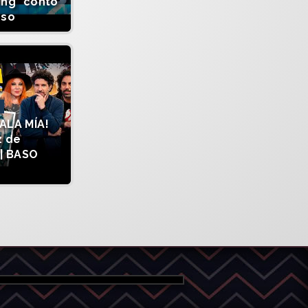
ing" contó
sso
ALA MÍA!
z de
| BASO