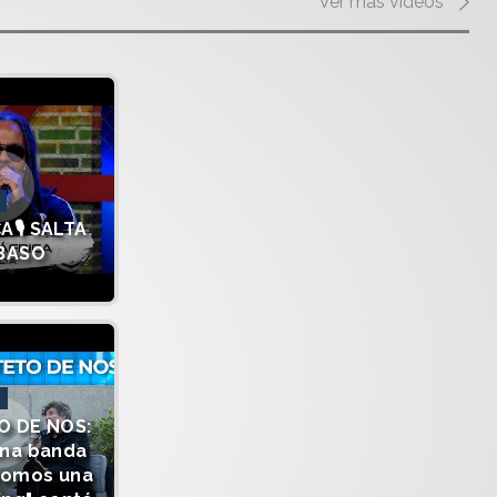
Ver más videos
A🎙️ SALTA
 BASO
O DE NOS:
una banda
somos una