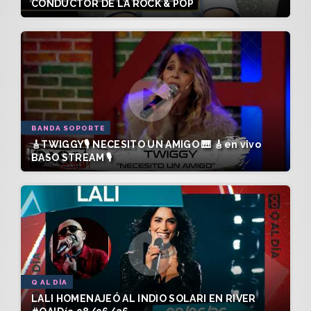
CONDUCTOR DE LA ROCK & POP
BANDA SOPORTE
🎸TWIGGY🎙️ NECESITO UN AMIGO 🎹 🎸en vivo
BASO STREAM 🎙️
Q AL DÍA
LALI HOMENAJEÓ AL INDIO SOLARI EN RIVER