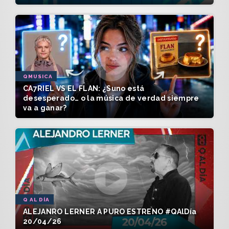
QMUSICA
CA7RIEL VS EL FLAN: ¿Suno está
desesperado… o la música de verdad siempre
va a ganar?
Q AL DÍA
ALEJANRO LERNER A PURO ESTRENO #QAlDía
20/04/26