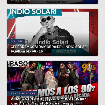
Q AL DÍA
CELEBRAMOS VIDA Y OBRA DEL INDIO SOLARI
#QAlDía 05/06/26
BANDA SOPORTE
🎵 BASO STREAM #33 | ¿VOLVIMOS A LOS 90? |
King África, Machito Ponce y Twiggy