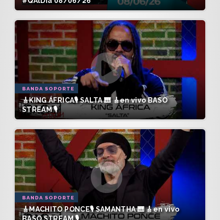
#QAlDía 08/06/26
BANDA SOPORTE
🎸KING ÁFRICA🎙️ SALTA 🎹 🎸en vivo BASO
STREAM 🎙️
BANDA SOPORTE
🎸MACHITO PONCE🎙️ SAMANTHA 🎹 🎸en vivo
BASO STREAM 🎙️