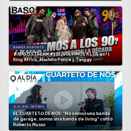
BANDA SOPORTE
🎵 BASO STREAM #33 | ¿VOLVIMOS A LOS 90? |
King África, Machito Ponce y Twiggy
Q AL DÍA -ÍNTIMO
EL CUARTETO DE NOS: "No somos una banda
de garage, somos una banda de living" contó
Roberto Musso