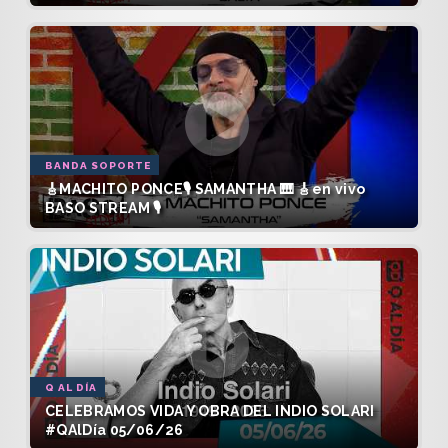
BANDA SOPORTE
🎸MACHITO PONCE🎙️ SAMANTHA 🎹 🎸en vivo
BASO STREAM 🎙️
Q AL DÍA
CELEBRAMOS VIDA Y OBRA DEL INDIO SOLARI
#QAlDía 05/06/26