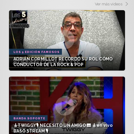
Ver más videos
LOS 5 EDICIÓN FAMOSOS
ADRIÁN CORMILLOT RECORDÓ SU ROL CÓMO
CONDUCTOR DE LA ROCK & POP
BANDA SOPORTE
🎸TWIGGY🎙️ NECESITO UN AMIGO 🎹 🎸en vivo
BASO STREAM 🎙️