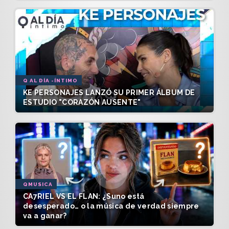
Q AL DÍA -ÍNTIMO
KE PERSONAJES LANZÓ SU PRIMER ÁLBUM DE
ESTUDIO "CORAZÓN AUSENTE"
QMUSICA
CA7RIEL VS EL FLAN: ¿Suno está
desesperado… o la música de verdad siempre
va a ganar?