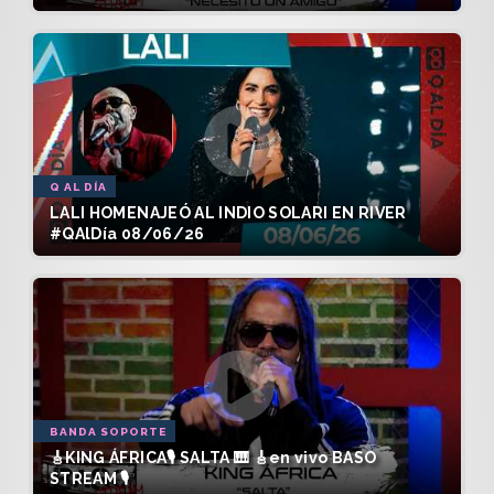
Q AL DÍA
LALI HOMENAJEÓ AL INDIO SOLARI EN RIVER
#QAlDía 08/06/26
BANDA SOPORTE
🎸KING ÁFRICA🎙️ SALTA 🎹 🎸en vivo BASO
STREAM 🎙️