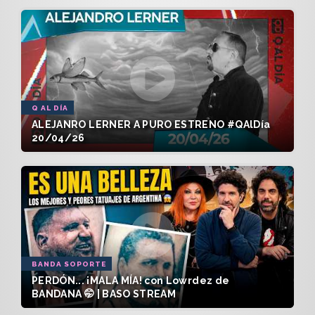
Q AL DÍA
ALEJANRO LERNER A PURO ESTRENO #QAlDía
20/04/26
BANDA SOPORTE
PERDÓN... ¡MALA MÍA! con Lowrdez de
BANDANA 🤭 | BASO STREAM