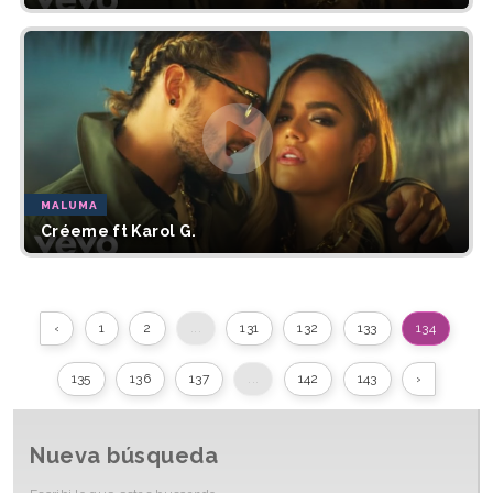
MALUMA
Créeme ft Karol G.
‹
1
2
...
131
132
133
134
135
136
137
...
142
143
›
Nueva búsqueda