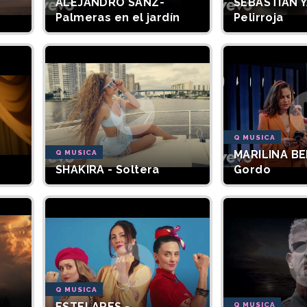
ALEJANDRO SANZ-
SEBASTIÁN Y
Palmeras en el jardín
Pelirroja
Q MUSICA
MARILINA BE
Q MUSICA
SHAKIRA - Soltera
Gordo
Q MUSICA
ESTELARES -
Q MUSICA