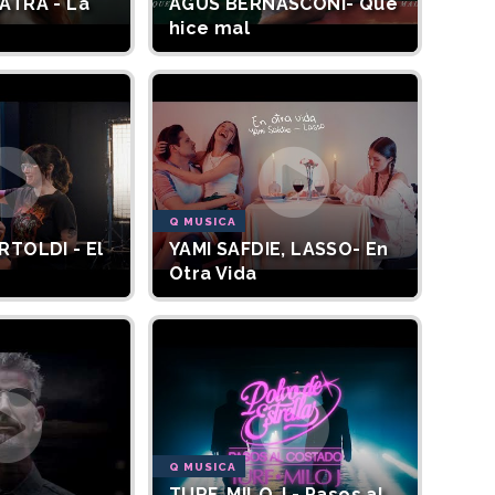
ATRA - La
AGUS BERNASCONI- Que
hice mal
Q MUSICA
RTOLDI - El
YAMI SAFDIE, LASSO- En
Otra Vida
Q MUSICA
TURF, MILO J - Pasos al