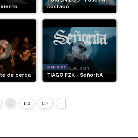
 Viento
costado
Q MUSICA
rte de cerca
TIAGO PZK - SeñoritA
...
142
143
›