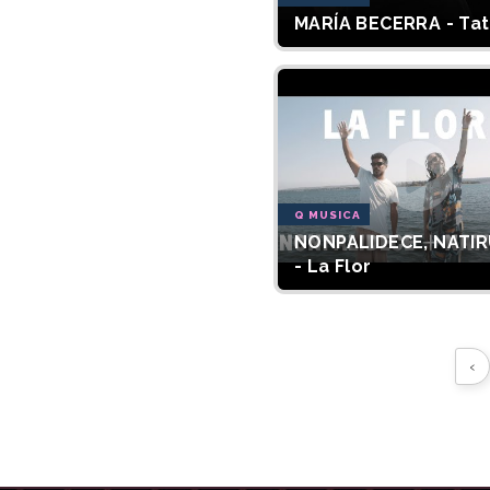
MARÍA BECERRA - Ta
Q MUSICA
NONPALIDECE, NATI
- La Flor
‹