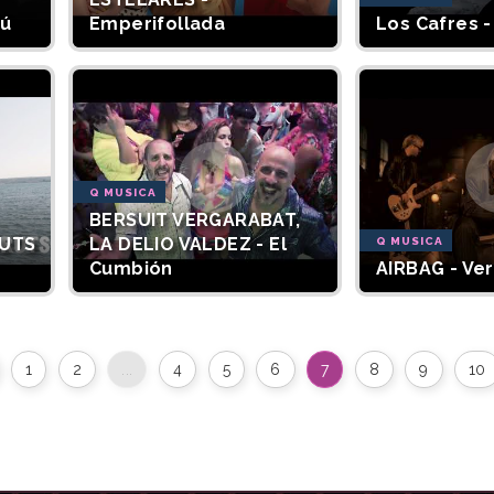
tú
Emperifollada
Los Cafres -
Q MUSICA
BERSUIT VERGARABAT,
RUTS
LA DELIO VALDEZ - El
Q MUSICA
Cumbión
AIRBAG - Ve
1
2
...
4
5
6
7
8
9
10