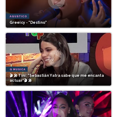
AQUSTICO
Greeicy - "Destino"
Q MUSICA
🎬 🎤 Tini: "Sebastián Yatra sabe que me encanta
actuar"🎬 🎤