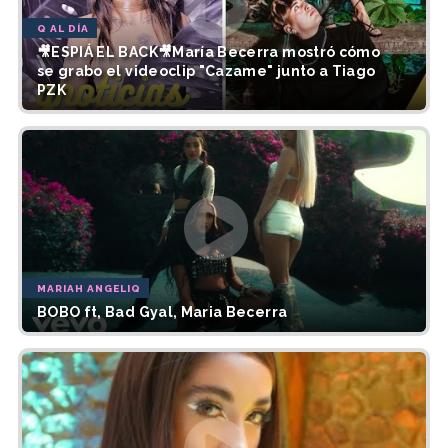
Q AL DÍA
🎥ESPIÁ EL BACK🎥María Becerra mostró cómo
se grabo el videoclip "Cazame" junto a Tiago
PZK
MARIAH ANGELIQ
BOBO ft, Bad Gyal, Maria Becerra