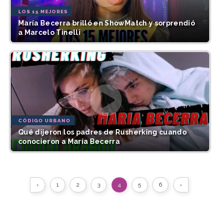
LOS 15 MEJORES
María Becerra brilló en ShowMatch y sorprendió
a Marcelo Tinelli
CÓDIGO URBANO
Qué dijeron los padres de Rusherking cuando
conocieron a María Becerra
‹
1
2
3
4
5
6
›