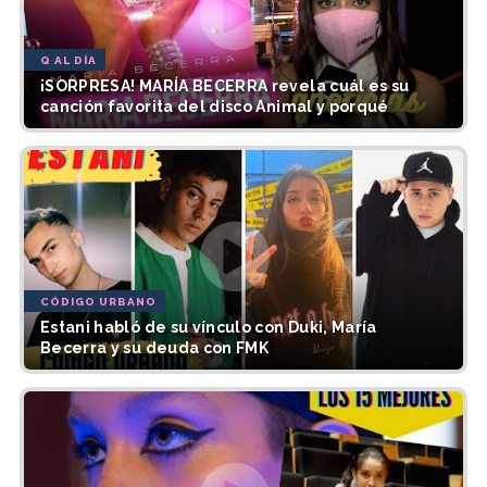
Q AL DÍA
¡SORPRESA! MARÍA BECERRA revela cuál es su
canción favorita del disco Animal y porqué
CÓDIGO URBANO
Estani habló de su vínculo con Duki, María
Becerra y su deuda con FMK