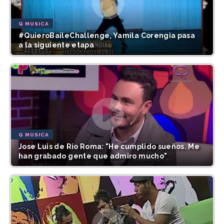
Q MUSICA
#QuieroBaileChallenge, Yamila Corengia pasa
a la siguiente etapa
Q MUSICA
Jose Luis de Rio Roma: "He cumplido sueños. Me
han grabado gente que admiro mucho"